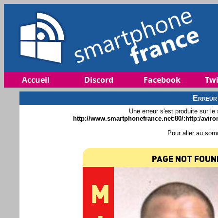
Accueil
Discord
Facebook
Twi
Erreur
Une erreur s'est produite sur le
http://www.smartphonefrance.net:80/:http:/aviron
Pour aller au som