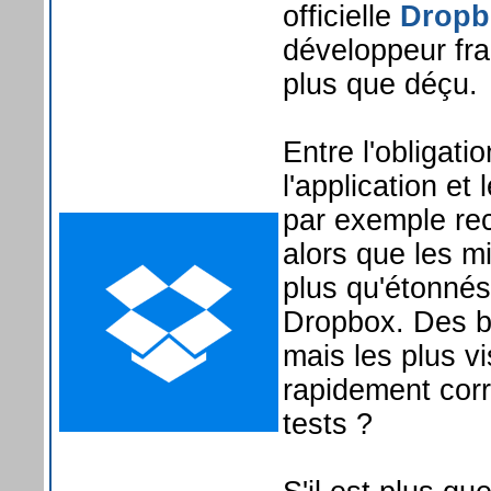
officielle
Dropb
développeur fr
plus que déçu.
Entre l'obligat
l'application et
par exemple re
alors que les m
plus qu'étonnés
Dropbox. Des bu
mais les plus v
rapidement corr
tests ?