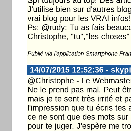
Spf toujours au top! Des artic
J'utilise bien sur d'autres bl
vrai blog pour les VRAI infos!
Ps: @rudy: Tu as fais beauc
Christophe, "tu","les choses"
Publié via l'application Smartphone Fr
...
14/07/2015 12:52:36 - skyp
@Christophe - Le Webmaster 
Ne le prend pas mal. Peut êt
mais je te sent très irrité et p
l'impression que tu écris tes 
ce ne sont que des mots sur u
pour te juger. J'espère me tr