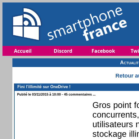
Accueil
Discord
Facebook
Twi
Actuali
Retour a
Fini l'illimité sur OneDrive !
Publié le 03/11/2015 à 10:00 - 45 commentaires ...
Gros point f
concurrents,
utilisateurs
stockage ill