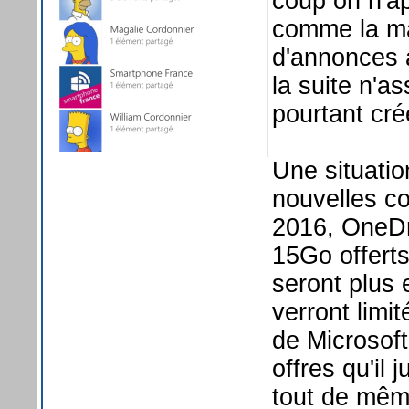
coup on n'ap
comme la maj
d'annonces a
la suite n'a
pourtant cré
Une situatio
nouvelles co
2016, OneDri
15Go offerts
seront plus 
verront limi
de Microsoft
offres qu'il
tout de même