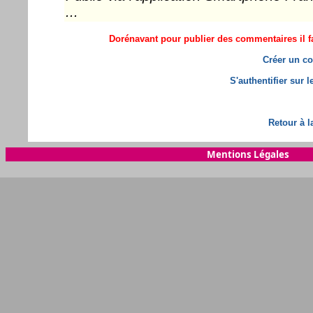
...
Dorénavant pour publier des commentaires il fa
Créer un co
S'authentifier sur 
Retour à l
Mentions Légales