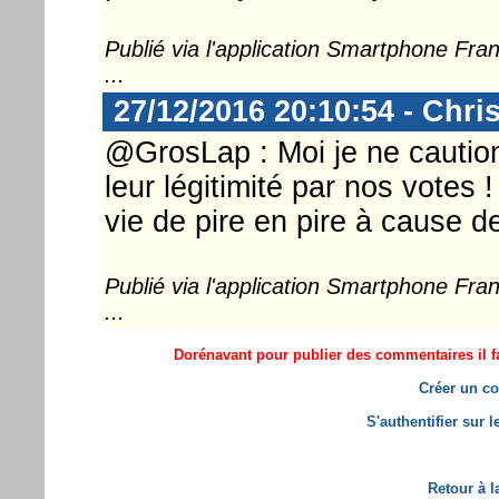
Publié via l'application Smartphone Fr
...
27/12/2016 20:10:54 - Chri
@GrosLap : Moi je ne caution
leur légitimité par nos votes 
vie de pire en pire à cause de
Publié via l'application Smartphone Fr
...
Dorénavant pour publier des commentaires il fa
Créer un co
S'authentifier sur 
Retour à l