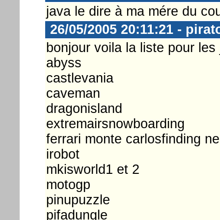
java le dire à ma mére du co
26/05/2005 20:11:21 - pirat
bonjour voila la liste pour le
abyss
castlevania
caveman
dragonisland
extremairsnowboarding
ferrari monte carlosfinding n
irobot
mkisworld1 et 2
motogp
pinupuzzle
pifadungle