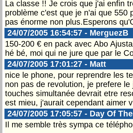
La classe !! Je crois que j'ai enfin
problème c'est que je n'ai que 550 p
pas énorme non plus.Esperons qu'O
24/07/2005 16:54:57 - MerguezB
150-200 € en pack avec Abo Ajusta
hé bé, moi qui ne jure que par le Com
24/07/2005 17:01:27 - Matt
nice le phone, pour reprendre les te
non pas de revolution, je prefere le
touches simultanée devrait etre reso
est mieu, j'aurait cependant aimer v
24/07/2005 17:05:57 - Day Of The
Il me semble très sympa ce téléph