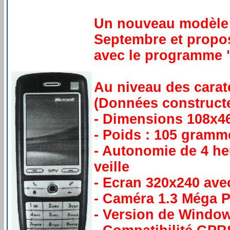
Un nouveau modèle q
Septembre et propos
avec le programme "
Au niveau des caraté
(Données constructe
- Dimensions 108x
- Poids : 105 gramm
- Autonomie de 4 he
veille
- Ecran 320x240 ave
- Caméra 1.3 Méga P
- Version de Windo