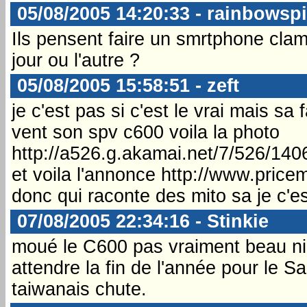
05/08/2005 14:20:33 - rainbowsp
Ils pensent faire un smrtphone cla
jour ou l'autre ?
05/08/2005 15:58:51 - zeft
je c'est pas si c'est le vrai mais sa
vent son spv c600 voila la photo
http://a526.g.akamai.net/7/526/14
et voila l'annonce http://www.pric
donc qui raconte des mito sa je c'
07/08/2005 22:34:16 - Stinkie
moué le C600 pas vraiment beau ni 
attendre la fin de l'année pour le S
taiwanais chute.