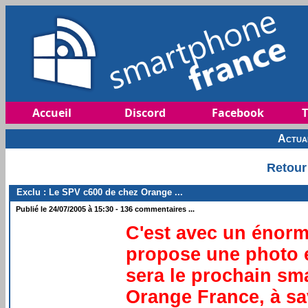
Accueil
Discord
Facebook
T
Actua
Retour
Exclu : Le SPV c600 de chez Orange ...
Publié le 24/07/2005 à 15:30 - 136 commentaires ...
C'est avec un énorm
propose une photo e
sera le prochain sm
Orange France, à sav