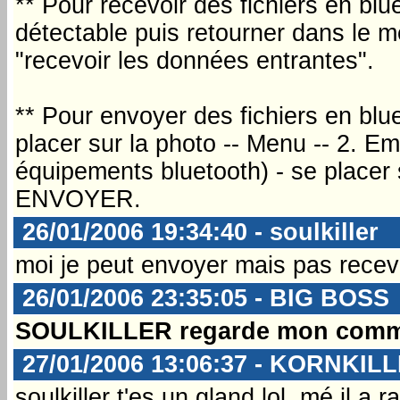
** Pour recevoir des fichiers en blu
détectable puis retourner dans le m
"recevoir les données entrantes".
** Pour envoyer des fichiers en blu
placer sur la photo -- Menu -- 2. Em
équipements bluetooth) - se placer 
ENVOYER.
26/01/2006 19:34:40 - soulkiller
moi je peut envoyer mais pas recevo
26/01/2006 23:35:05 - BIG BOSS
SOULKILLER regarde mon comme
27/01/2006 13:06:37 - KORNKIL
soulkiller t'es un gland lol, mé il a