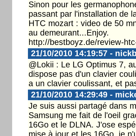
Sinon pour les germanophone
passant par l'installation de 
HTC mozart : video de 50 mn
au demeurant...Enjoy.
http://bestboyz.de/review-htc
21/10/2010 14:19:57 - nick
@Lokii : Le LG Optimus 7, au
dispose pas d'un clavier coul
a un clavier coulissant, et pa
21/10/2010 14:29:49 - mick
Je suis aussi partagé dans m
Samsung me fait de l'oeil gra
16Go et le DLNA. J'ose espé
mise à jour et les 16Go, je n'