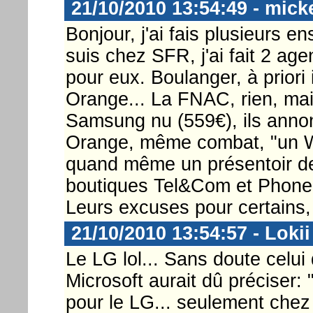
21/10/2010 13:54:49 - mick
Bonjour, j'ai fais plusieurs 
suis chez SFR, j'ai fait 2 ag
pour eux. Boulanger, à priori
Orange... La FNAC, rien, mais
Samsung nu (559€), ils anno
Orange, même combat, "un W
quand même un présentoir dev
boutiques Tel&Com et PhoneH
Leurs excuses pour certains, c
21/10/2010 13:54:57 - Lokii
Le LG lol... Sans doute celui
Microsoft aurait dû préciser: 
pour le LG... seulement chez