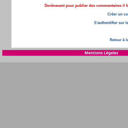
Dorénavant pour publier des commentaires il fa
Créer un co
S'authentifier sur 
Retour à l
Mentions Légales