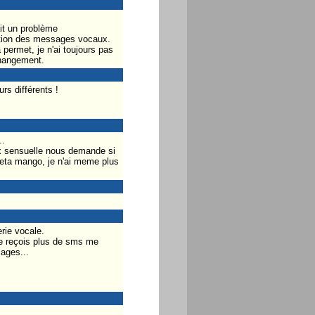
ait un problème
cation des messages vocaux.
permet, je n'ai toujours pas
changement.
s différents !
..
ix sensuelle nous demande si
beta mango, je n'ai meme plus
rie vocale.
ne reçois plus de sms me
ages...