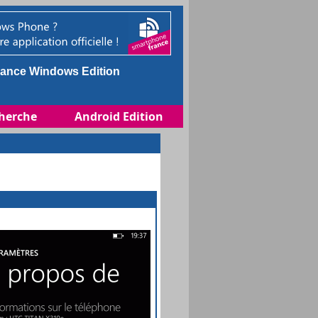
ance Windows Edition
herche
Android Edition