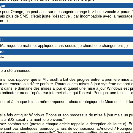
gui
e pour Orange, on peut aller sur messagerie.orange.fr > boite vocale > paramèt
ais plus de SMS, c'était juste "désactivé", car incompatible avec la messageri
n...)
th
MAJ reçue ce matin et appliquée sans soucis, je cherche le changement ;-)
yne
 ^^
e
lle a été annoncée.
sans nous rappeler que si Microsoft a fait des progrès entre la première mise
on est encore loin d'être parfaite. Pourquoi ces mises à jour système ne sont 
nt dans le domaine des mises à jour et quand une mise à jour Windows est pro
ordinateur ou de l'opérateur internet chez qui l'on est. Pourquoi une telle situa
n, et à chaque fois la même réponse : choix stratégique de Microsoft... Il fau
elle fois critiquer Windows Phone et son processus de mise à jour mais un p
sur iOS serait vraiment le bienvenu."
ssez nombreuses (presque chaque article rappelle la déception de l'auteur). E
 sont pas identiques, pourquoi jamais de comparaison à Android ? Pourquoi t
i apporte une bonne nouvelle? Pourquoi ne pas profiter de ce qui nous est ap