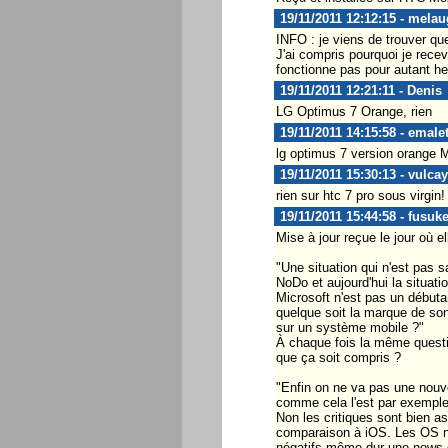
19/11/2011 12:12:15 - melau
INFO : je viens de trouver qu
J'ai compris pourquoi je recev
fonctionne pas pour autant hei
19/11/2011 12:21:11 - Denis
LG Optimus 7 Orange, rien
19/11/2011 14:15:58 - emale
lg optimus 7 version orange 
19/11/2011 15:30:13 - vulca
rien sur htc 7 pro sous virgin!
19/11/2011 15:44:58 - fusuk
Mise à jour reçue le jour où e
"Une situation qui n'est pas 
NoDo et aujourd'hui la situati
Microsoft n'est pas un débuta
quelque soit la marque de son 
sur un système mobile ?"
À chaque fois la même questio
que ça soit compris ?
"Enfin on ne va pas une nouv
comme cela l'est par exemple 
Non les critiques sont bien a
comparaison à iOS. Les OS ne
négatifs même dur une news qu