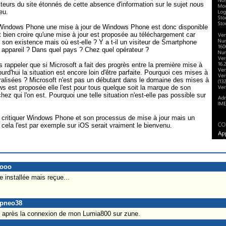
eurs du site étonnés de cette absence d'information sur le sujet nous
eu.
tes Windows Phone une mise à jour de Windows Phone est donc disponible
ut bien croire qu'une mise à jour est proposée au téléchargement car
son existence mais où est-elle ? Y a t-il un visiteur de Smartphone
el appareil ? Dans quel pays ? Chez quel opérateur ?
 rappeler que si Microsoft a fait des progrès entre la première mise à
d'hui la situation est encore loin d'être parfaite. Pourquoi ces mises à
ralisées ? Microsoft n'est pas un débutant dans le domaine des mises à
s est proposée elle l'est pour tous quelque soit la marque de son
chez qui l'on est. Pourquoi une telle situation n'est-elle pas possible sur
s critiquer Windows Phone et son processus de mise à jour mais un
ela l'est par exemple sur iOS serait vraiment le bienvenu.
nooo
 installée mais reçue...
upneo38
6 après la connexion de mon Lumia800 sur zune.