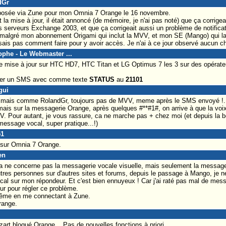
dGr
oposée via Zune pour mon Omnia 7 Orange le 16 novembre.
a mise à jour, il était annoncé (de mémoire, je n'ai pas noté) que ça corrige
es serveurs Exchange 2003, et que ça corrigeait aussi un problème de notifi
 malgré mon abonnement Origami qui inclut la MVV, et mon SE (Mango) qui la 
sais pas comment faire pour y avoir accès. Je n'ai à ce jour observé aucun 
tophe - Le Webmaster ...
 mise à jour sur HTC HD7, HTC Titan et LG Optimus 7 les 3 sur des opérateur
yer un SMS avec comme texte
STATUS
au
21101
gui
 mais comme RolandGr, toujours pas de MVV, meme après le SMS envoyé !.
 mais sur la messagerie Orange, après quelques #**#1#, on arrive à que la vo
VV. Pour autant, je vous rassure, ca ne marche pas + chez moi (et depuis la 
 message vocal, super pratique...!)
51
e sur Omnia 7 Orange.
en
ça ne concerne pas la messagerie vocale visuelle, mais seulement la message
tres personnes sur d'autres sites et forums, depuis le passage à Mango, je 
cal sur mon répondeur. Et c'est bien ennuyeux ! Car j'ai raté pas mal de mess
ur pour régler ce problème.
 même en me connectant à Zune.
range.
art bloqué Orange... Pas de nouvelles fonctions à priori