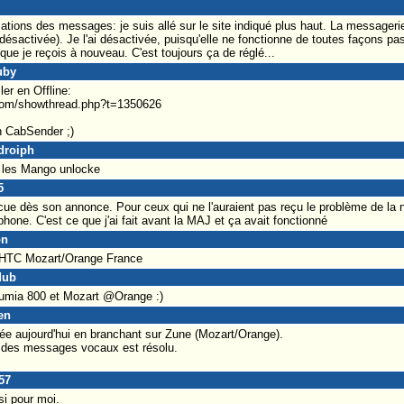
cations des messages: je suis allé sur le site indiqué plus haut. La messagerie
ésactivée). Je l'ai désactivée, puisqu'elle ne fonctionne de toutes façons pas
que je reçois à nouveau. C'est toujours ça de réglé...
uby
ler en Offline:
.com/showthread.php?t=1350626
n CabSender ;)
droiph
le les Mango unlocke
5
dès son annonce. Pour ceux qui ne l'auraient pas reçu le problème de la noti
éphone. C'est ce que j'ai fait avant la MAJ et ça avait fonctionné
on
, HTC Mozart/Orange France
dub
Lumia 800 et Mozart @Orange :)
en
ée aujourd'hui en branchant sur Zune (Mozart/Orange).
on des messages vocaux est résolu.
57
si pour moi.