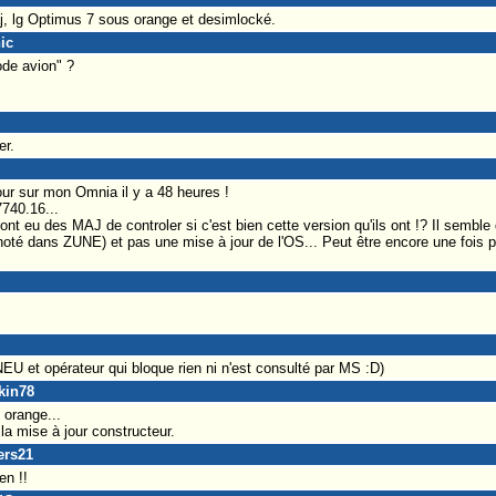
j, lg Optimus 7 sous orange et desimlocké.
ic
de avion" ?
er.
ur sur mon Omnia il y a 48 heures !
740.16...
ont eu des MAJ de controler si c'est bien cette version qu'ils ont !? Il sembl
 dans ZUNE) et pas une mise à jour de l'OS... Peut être encore une fois pou
U et opérateur qui bloque rien ni n'est consulté par MS :D)
kin78
 orange...
 la mise à jour constructeur.
ers21
en !!