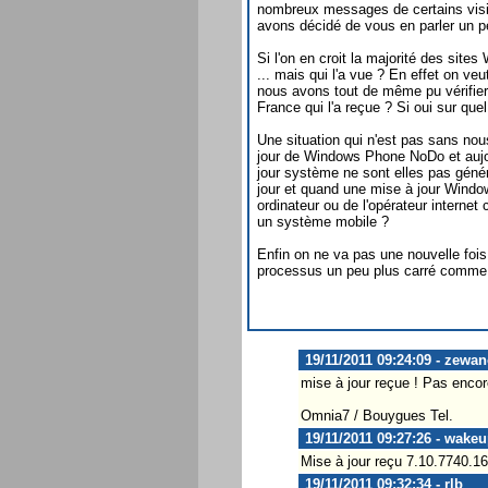
nombreux messages de certains visit
avons décidé de vous en parler un p
Si l'on en croit la majorité des si
... mais qui l'a vue ? En effet on ve
nous avons tout de même pu vérifier 
France qui l'a reçue ? Si oui sur qu
Une situation qui n'est pas sans nous
jour de Windows Phone NoDo et aujour
jour système ne sont elles pas géné
jour et quand une mise à jour Window
ordinateur ou de l'opérateur internet 
un système mobile ?
Enfin on ne va pas une nouvelle foi
processus un peu plus carré comme c
19/11/2011 09:24:09 - zewa
mise à jour reçue ! Pas encore
Omnia7 / Bouygues Tel.
19/11/2011 09:27:26 - wake
Mise à jour reçu 7.10.7740.1
19/11/2011 09:32:34 - rlb