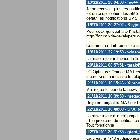
19/11/2011 20:04:33 - leo44
Je ne recevais plus les notifi
(et du coup l'option des SMS d
défaut les notifications SMS, 
19/11/2011 20:27:02 - Skyjo
Pour ceux qui souhaite l'instal
http://forum.xda-developers
Comment on fait, on utilise u
19/11/2011 22:19:50 - winan
La mise a jour influence t el
20/11/2011 08:57:51 - tarak4
LG Optimus7 Orange MAJ recue 
même si on réinitialise le tél
21/11/2011 10:15:46 - Ximo
Maj reçue le jour de la news
21/11/2011 10:39:39 - mega
Reçu en forçant la MAJ sur 
22/11/2011 16:48:09 - DrJuli
La mise à jour m'a été propos
Et le problème de notificati
Tout fonctionne !
22/11/2011 20:31:35 - giant_
Ca y est la 7740 et dispo aus