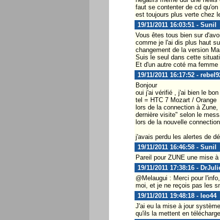
faut se contenter de cd qu'on
est toujours plus verte chez le
19/11/2011 16:03:51 - Sunil
Vous êtes tous bien sur d'avo
comme je l'ai dis plus haut 
changement de la version Ma
Suis le seul dans cette situat
Et d'un autre coté ma femme
19/11/2011 16:17:52 - rebel9
Bonjour
oui j'ai vérifié , j'ai bien le 
tel = HTC 7 Mozart / Orange
lors de la connection à Zune
dernière visite" selon le mess
lors de la nouvelle connectio
j'avais perdu les alertes de d
19/11/2011 16:46:58 - Sunil
Pareil pour ZUNE une mise à
19/11/2011 17:38:16 - DrJuli
@Melaugui : Merci pour l'info
moi, et je ne reçois pas les 
19/11/2011 19:48:18 - leo44
J'ai eu la mise à jour systèm
qu'ils la mettent en télécharg