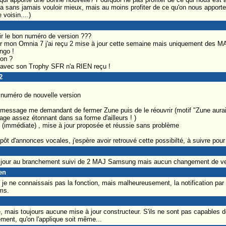
 a sans jamais vouloir mieux, mais au moins profiter de ce qu'on nous apporte 
 voisin....)
ir le bon numéro de version ???
sur mon Omnia 7 j'ai reçu 2 mise à jour cette semaine mais uniquement des
ngo !
ion ?
 avec son Trophy SFR n'a RIEN reçu !
2
bon numéro de nouvelle version
, message me demandant de fermer Zune puis de le réouvrir (motif "Zune aurai
age assez étonnant dans sa forme d'ailleurs ! )
n (immédiate) , mise à jour proposée et réussie sans problème
épôt d'annonces vocales, j'espère avoir retrouvé cette possibilté, à suivre pour 
 jour au branchement suivi de 2 MAJ Samsung mais aucun changement de ve
en
, je ne connaissais pas la fonction, mais malheureusement, la notification pa
sms.
e, mais toujours aucune mise à jour constructeur. S'ils ne sont pas capables 
ement, qu'on l'applique soit même...