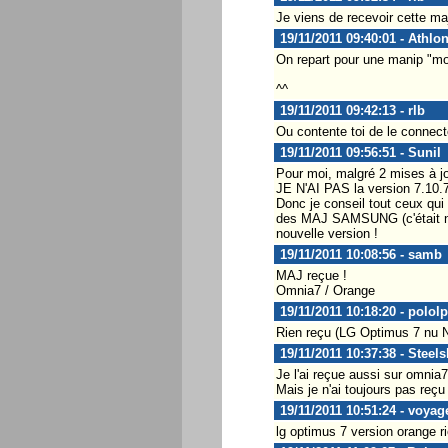
Je viens de recevoir cette ma
19/11/2011 09:40:01 - Athlon
On repart pour une manip "mo
^^
19/11/2011 09:42:13 - rlb
Ou contente toi de le connect
19/11/2011 09:56:51 - Sunil
Pour moi, malgré 2 mises à jo
JE N'AI PAS la version 7.10.7
Donc je conseil tout ceux qui 
des MAJ SAMSUNG (c'était noté
nouvelle version !
19/11/2011 10:08:56 - samb
MAJ reçue !
Omnia7 / Orange
19/11/2011 10:18:20 - pololp
Rien reçu (LG Optimus 7 nu NE
19/11/2011 10:37:38 - Steels
Je l'ai reçue aussi sur omnia7
Mais je n'ai toujours pas reçu
19/11/2011 10:51:24 - voyag
lg optimus 7 version orange ri