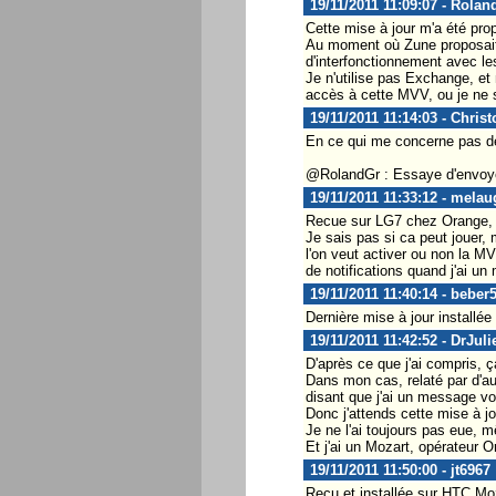
19/11/2011 11:09:07 - Rolan
Cette mise à jour m'a été pr
Au moment où Zune proposait l
d'interfonctionnement avec l
Je n'utilise pas Exchange, et
accès à cette MVV, ou je ne 
19/11/2011 11:14:03 - Chris
En ce qui me concerne pas de
@RolandGr : Essaye d'envo
19/11/2011 11:33:12 - melau
Recue sur LG7 chez Orange,
Je sais pas si ca peut jouer,
l'on veut activer ou non la M
de notifications quand j'ai un
19/11/2011 11:40:14 - beber
Dernière mise à jour installé
19/11/2011 11:42:52 - DrJuli
D'après ce que j'ai compris, 
Dans mon cas, relaté par d'au
disant que j'ai un message vo
Donc j'attends cette mise à jo
Je ne l'ai toujours pas eue,
Et j'ai un Mozart, opérateur O
19/11/2011 11:50:00 - jt6967
Reçu et installée sur HTC Moz