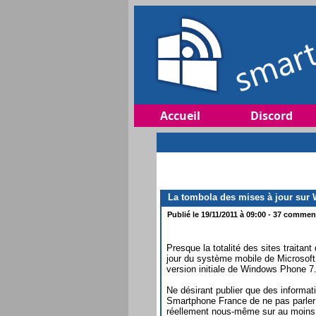
Accueil
Discord
La tombola des mises à jour sur
Publié le 19/11/2011 à 09:00 - 37 comment
Presque la totalité des sites traitan
jour du système mobile de Microsoft 
version initiale de Windows Phone 
Ne désirant publier que des informa
Smartphone France de ne pas parler 
réellement nous-même sur au moins 