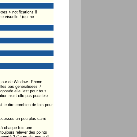
res > notifications !!
e visuelle ! (qui ne
 à jour de Windows Phone
elles pas généralisées ?
posée elle l'est pour tous
tion n'est-elle pas possible
t le dire combien de fois pour
rocessus un peu plus carré
t à chaque fois une
oujours relever des points
porté ? (Je ne dis pas qu'il