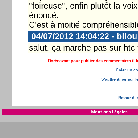
"foireuse", enfin plutôt la vo
énoncé.
C'est à moitié compréhensibl
04/07/2012 14:04:22 - bilo
salut, ça marche pas sur htc t
Dorénavant pour publier des commentaires il fa
Créer un co
S'authentifier sur 
Retour à l
Mentions Légales