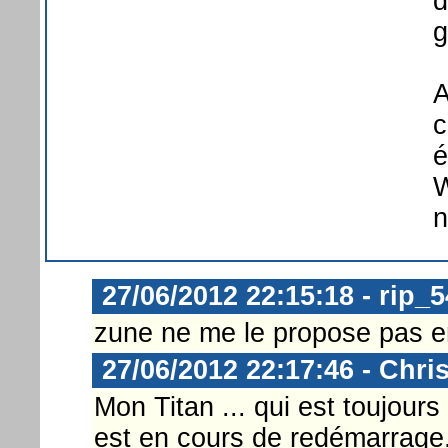
d
g
A
c
é
W
n
27/06/2012 22:15:18 - rip_
zune ne me le propose pas en
27/06/2012 22:17:46 - Chri
Mon Titan ... qui est toujours
est en cours de redémarrage