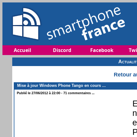
Accueil
Discord
Facebook
Twi
Actuali
Retour a
Mise à jour Windows Phone Tango en cours ...
Publié le 27/06/2012 à 22:00 - 71 commentaires ...
E
n
e
P