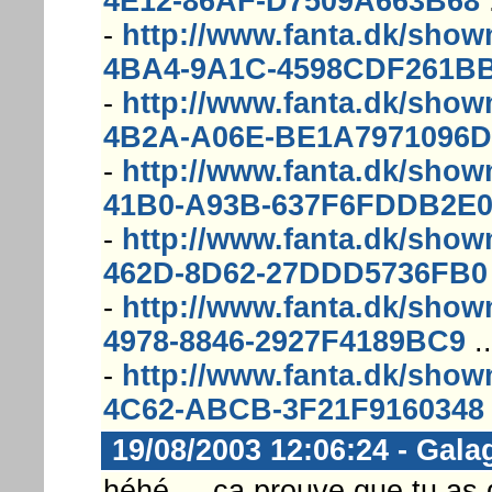
4E12-86AF-D7509A663B68
.
-
http://www.fanta.dk/sh
4BA4-9A1C-4598CDF261B
-
http://www.fanta.dk/sh
4B2A-A06E-BE1A7971096D
-
http://www.fanta.dk/sho
41B0-A93B-637F6FDDB2E
-
http://www.fanta.dk/sho
462D-8D62-27DDD5736FB0
-
http://www.fanta.dk/sho
4978-8846-2927F4189BC9
..
-
http://www.fanta.dk/sh
4C62-ABCB-3F21F9160348
19/08/2003 12:06:24 - Gala
héhé ... ça prouve que tu as de