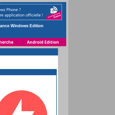
ance Windows Edition
herche
Android Edition