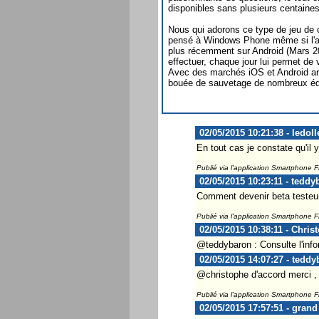
disponibles sans plusieurs centaines
Nous qui adorons ce type de jeu de c
pensé à Windows Phone même si l'ap
plus récemment sur Android (Mars 
effectuer, chaque jour lui permet de
Avec des marchés iOS et Android arr
bouée de sauvetage de nombreux édi
02/05/2015 10:21:38 - ledoll
En tout cas je constate qu'il
Publié via l'application Smartphone 
02/05/2015 10:23:11 - teddy
Comment devenir beta testeur
Publié via l'application Smartphone 
02/05/2015 10:38:11 - Chris
@teddybaron : Consulte l'infor
02/05/2015 14:07:27 - teddy
@christophe d'accord merci , 
Publié via l'application Smartphone 
02/05/2015 17:57:51 - grand