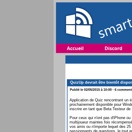
Accueil
Discord
QuizUp devrait être bientôt disp
Publié le 02/05/2015 à 10:00 - 6 commenta
Application de Quiz rencontrant un 
prochainement disponible pour Windo
inscrire en tant que Beta Testeur de
Pour ceux qui n'ont pas d'iPhone ou
multijoueur maintes fois récompensé
vos amis ou n'importe lequel des 25
passionnants de questions, le tout e