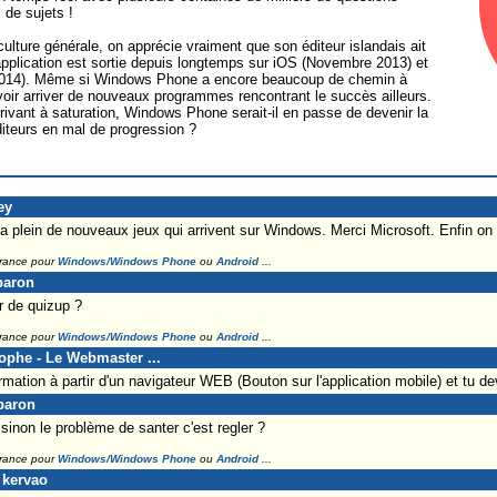
 de sujets !
ulture générale, on apprécie vraiment que son éditeur islandais ait
plication est sortie depuis longtemps sur iOS (Novembre 2013) et
2014). Même si Windows Phone a encore beaucoup de chemin à
 voir arriver de nouveaux programmes rencontrant le succès ailleurs.
ivant à saturation, Windows Phone serait-il en passe de devenir la
teurs en mal de progression ?
ey
 ya plein de nouveaux jeux qui arrivent sur Windows. Merci Microsoft. Enfin o
France pour
Windows/Windows Phone
ou
Android
...
baron
 de quizup ?
France pour
Windows/Windows Phone
ou
Android
...
tophe - Le Webmaster ...
mation à partir d'un navigateur WEB (Bouton sur l'application mobile) et tu d
baron
sinon le problème de santer c'est regler ?
France pour
Windows/Windows Phone
ou
Android
...
 kervao