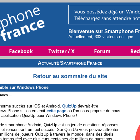
Bienvenue sur Smartphone Fr
Actuellement, 333 visiteurs en ligne
Facebook
Twitter / X
Forum
Rec
Actualité Smartphone France
Retour au sommaire du site
onible sur Windows Phone
ires ...
énorme succès sur iOS et Android,
QuizUp
devrait être
ws Phone si l'on en croit
cette page
où l'on nous propose de nous
 l'application QuizUp pour Windows Phone !
 de smartphone Android, QuizUp est un jeu de questions-réponses
 et rencontrant un réel succès. Sur QuizUp vous pouvez affronter
 millions de joueurs QuizUp à travers le monde, dans des duels
n temps réel avec plusieurs centaines de milliers de questions