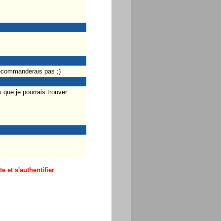
 recommanderais pas ;)
 que je pourrais trouver
 et s'authentifier