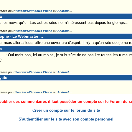
France pour
Windows/Windows Phone
ou
Android
...
a
s les news qu'ici. Les autres sites ne m'intéressent pas depuis longtemps...
France pour
Windows/Windows Phone
ou
Android
...
tophe - Le Webmaster ...
r mais aller ailleurs offre une ouverture d'esprit. Il n'y a qu'un site que je ne
a
. : Oui mais non, ici au moins, je suis sûre de ne pas lire toutes les rumeurs
)
France pour
Windows/Windows Phone
ou
Android
...
tito
France pour
Windows/Windows Phone
ou
Android
...
ublier des commentaires il faut posséder un compte sur le Forum du site
Créer un compte sur le forum du site
S'authentifier sur le site avec son compte personnel