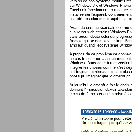
version de son système mobile l'inté
sur Windows 8.x et Windows Phone 7.
Facebook fonctionnent tout naturell
installée sur l'appareil, contrairemen
pas été très clair sur le sujet mais 
Avant de crier au scandale comme 
si aux yeux de certains Windows Pho
sans aucun doute celui qui progresse 
Android qui se complexifie trop. Po
ampleur quand l'écosystème Window
A propos de ce problème de connexi
ne pas le nommer, à aucun moment Mi
Windows. Dans cette future version il
intégrer les choses comme c'est déj
est toujours le réseau social le plu
ont-ils pu imaginer que Microsoft pri
Aujourd'hui Microsoft a fait le choix
donnent l'impression d'avoir aband
moins de 2 mois et que la mise à jou
10/06/2015 10:09:00 - ledoll
Merci@Christophe pour cette 
De toute façon quoi qu'il arr
Publié via l'application Smartphone 