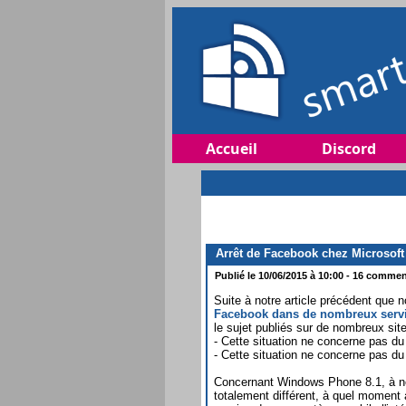
Accueil
Discord
Arrêt de Facebook chez Microsoft
Publié le 10/06/2015 à 10:00 - 16 comment
Suite à notre article précédent que n
Facebook dans de nombreux serv
le sujet publiés sur de nombreux sit
- Cette situation ne concerne pas d
- Cette situation ne concerne pas du
Concernant Windows Phone 8.1, à ne
totalement différent, à quel moment 