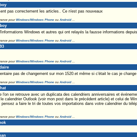
sboy
isent pas correctement les articles.. Ce n'est pas nouveaux
France pour
Windows/Windows Phone
ou
Android
...
sboy
 d'informations Windows et autres qui ont relayés la fausse informations depuis 
France pour
Windows/Windows Phone
ou
Android
...
y93
France pour
Windows/Windows Phone
ou
Android
...
daire
mentaire pas de changement sur mon 1520.et même si c'était le cas je change 
France pour
Windows/Windows Phone
ou
Android
...
chat
e l'on se retrouve avec un duplicata des calendriers anniversaires et événem
e calendrier Outlook (voir mon post dans le précédent article) et celui de W
pensez a faire le tri de toutes vos importations dans votre calendrier du tél
France pour
Windows/Windows Phone
ou
Android
...
nok
man