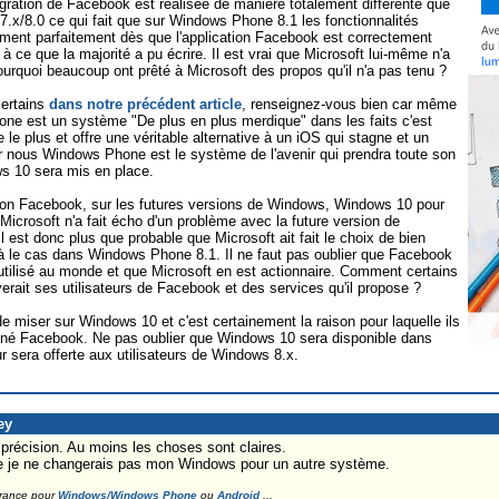
gration de Facebook est réalisée de manière totalement différente que
x/8.0 ce qui fait que sur Windows Phone 8.1 les fonctionnalités
ement parfaitement dès que l'application Facebook est correctement
t à ce que la majorité a pu écrire. Il est vrai que Microsoft lui-même n'a
pourquoi beaucoup ont prêté à Microsoft des propos qu'il n'a pas tenu ?
certains
dans notre précédent article
, renseignez-vous bien car même
ne est un système "De plus en plus merdique" dans les faits c'est
le plus et offre une véritable alternative à un iOS qui stagne et un
ur nous Windows Phone est le système de l'avenir qui prendra toute son
s 10 sera mis en place.
on Facebook, sur les futures versions de Windows, Windows 10 pour
crosoft n'a fait écho d'un problème avec la future version de
 est donc plus que probable que Microsoft ait fait le choix de bien
à le cas dans Windows Phone 8.1. Il ne faut pas oublier que Facebook
s utilisé au monde et que Microsoft en est actionnaire. Comment certains
verait ses utilisateurs de Facebook et des services qu'il propose ?
 de miser sur Windows 10 et c'est certainement la raison pour laquelle ils
onné Facebook. Ne pas oublier que Windows 10 sera disponible dans
r sera offerte aux utilisateurs de Windows 8.x.
ey
précision. Au moins les choses sont claires.
ive je ne changerais pas mon Windows pour un autre système.
France pour
Windows/Windows Phone
ou
Android
...