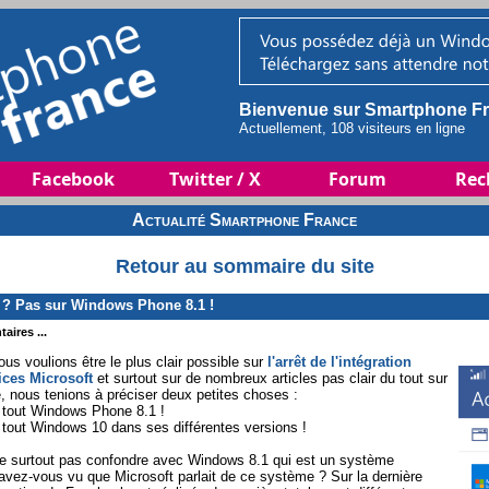
Bienvenue sur Smartphone Fr
Actuellement, 108 visiteurs en ligne
Facebook
Twitter / X
Forum
Rec
Actualité Smartphone France
Retour au sommaire du site
 ? Pas sur Windows Phone 8.1 !
aires ...
ous voulions être le plus clair possible sur
l'arrêt de l'intégration
ices Microsoft
et surtout sur de nombreux articles pas clair du tout sur
e, nous tenions à préciser deux petites choses :
u tout Windows Phone 8.1 !
 tout Windows 10 dans ses différentes versions !
 surtout pas confondre avec Windows 8.1 qui est un système
avez-vous vu que Microsoft parlait de ce système ? Sur la dernière