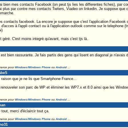
 bien mes contacts Facebook (on peut tjs lies les differentes fiches), par contr
'ai plus par contre mes contacts Twiters, Viadeo on linkedin. Je suppose que c
remarche.
 contacts facebook. La encore je suppose que c'est l'application Facebook q
acces à l'appli contact ou à l'application outlook comme sur le telephone (trè
i)
t géré. C'est moins integré qu'avant, mais c'est tjs là.
i est bien rassurante. Je fais partis des gens qui lisent en diagonal je n'ava
France pour
Windows/Windows Phone
ou
Android
...
abeS
raison que je ne lis que Smartphone France...
renouveler son parc de WP et éliminer les WP7.x et 8.0 ainsi que les Windows 
France pour
Windows/Windows Phone
ou
Android
...
man
tout, merci d'éclaircir tout ça.
France pour
Windows/Windows Phone
ou
Android
...
ino31