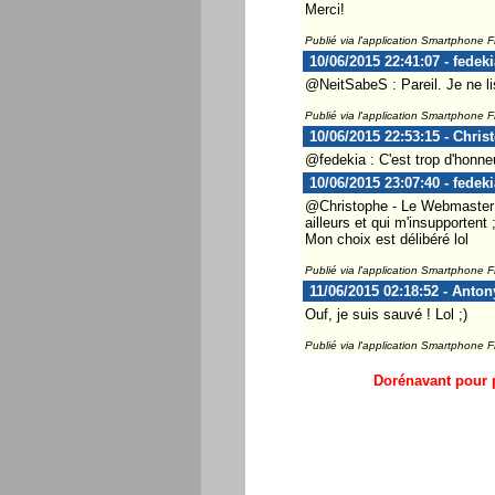
Merci!
Publié via l'application Smartphone 
10/06/2015 22:41:07 - fedeki
@NeitSabeS : Pareil. Je ne li
Publié via l'application Smartphone 
10/06/2015 22:53:15 - Chris
@fedekia : C'est trop d'honneu
10/06/2015 23:07:40 - fedeki
@Christophe - Le Webmaster ..
ailleurs et qui m'insupportent ;
Mon choix est délibéré lol
Publié via l'application Smartphone 
11/06/2015 02:18:52 - Antony
Ouf, je suis sauvé ! Lol ;)
Publié via l'application Smartphone 
Dorénavant pour p