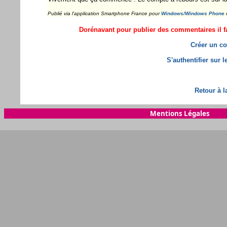
Publié via l'application Smartphone France pour
Windows/Windows Phone
Dorénavant pour publier des commentaires il fa
Créer un co
S'authentifier sur 
Retour à l
Mentions Légales