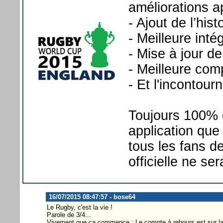
améliorations a
- Ajout de l’his
- Meilleure inté
- Mise à jour de
- Meilleure com
- Et l'incontou
Toujours 100% g
application qu
tous les fans d
officielle ne s
16/07/2015 08:47:57 - bose64
Le Rugby, c'est la vie !
Parole de 3/4...
Vivement que ça commence : Le compte à rebours est sur la p