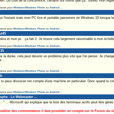
bien. Du côté de la concurrence, certains ont moins que ça...suivez mon regar
France pour
Windows/Windows Phone
ou
Android
...
ur l'instant mais mon PC fixe et portable passerons en Windows 10 lorsque la 
France pour
Windows/Windows Phone
ou
Android
...
ut45
kia et mon pc : ça fait 2. Je trouve cela largement raisonnable à mon échelle
France pour
Windows/Windows Phone
ou
Android
...
l35
ans la durée, cela peut devenir un problème plus vite que l'on pense: Je ch
s...
France pour
Windows/Windows Phone
ou
Android
...
ah
tu peux dissocier ton compte d'une machine en particulier. Donc quand tu ch
France pour
Windows/Windows Phone
ou
Android
...
tophe - Le Webmaster ...
e : " ... Microsoft qui explique que la liste des terminaux actifs peut être gérée
ublier des commentaires il faut posséder un compte sur le Forum du site