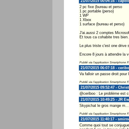
21/07/2015 00:04:16 - capol
2 pc fixe (bureau et perso
1 pc.portable (perso)
1 WP
1 Xbox
1 surface (bureau et perso)
J'ai.aussi 2 comptes Microso
Et tous ca cohabite tres bien.
Le.plus triste c'est one driv
Encore 8 jours à attendre la
Publié via l'application Smartphone 
21/07/2015 06:07:18 - cerib
Va falloir un passe droit pour 
Publié via l'application Smartphone 
21/07/2015 09:52:47 - Chris
@ceriboo : Le problème est ce
21/07/2015 10:49:25 - JR E
Skypichat le gros mange m...
Publié via l'application Smartphone 
21/07/2015 11:40:17 - smirn
Comme quoi tout se conjugue 