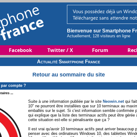
Bienvenue sur Smartphone Fr
Actuellement, 128 visiteurs en ligne
Facebook
Twitter / X
Forum
Rec
Actualité Smartphone France
Retour au sommaire du site
 par compte ?
aires ...
Suite à une information publiée par le site
Neowin.net
qui fai
10" ne pourront être installées que sur 10 terminaux au max
emballés sur le sujet. Si c'est information semble confirmée 
qui explique que la liste des terminaux actifs peut être gérée 
cette situation est-elle si pénalisante que ça ?
Il est vrai qu'avoir 10 terminaux actifs peut arriver beaucoup 
penser avec des ordinateurs Windows 10, des tablettes Wi