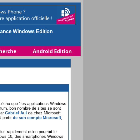
ance Windows Edition
herche
Android Edition
t écho que "les applications Windows
imum, bon nombre de sites se sont
par
Gabriel Aul
de chez Microsoft
à partir
de son compte Microsoft
,
plus rapidement qu'on pourrait le
ndows 10, des smartphones Windows