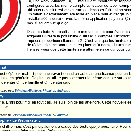
10, une Xbox Windows 10, ... mais il est important de rappeler
configurés avec les même compte utilisateur de type "Comp
utilisateur averti il est assez rare de dépasser l'utilisation s
limitation a certainement été mise en place pour éviter qu'
installer 500 appareils avec la même application payante. Ça p
pas si saugrenue que ça.
Dans les faits Microsoft a juste mis une limite pour éviter les 
exigeants il reste la possibilité d'utiliser X comptes Microsof
imposée proportionnellement à X. C'est vrai que les limites
de règles elles ne sont mises en place qu'à cause du très ra
Pensez vous que cette limite sera atteinte en ce qui vous co
chat
st déjà pas mal. Et puis auparavant quand on achetait une licence pour un logi
achine en générale. De plus on utilise pas forcement le même compte sur tout
rence entre Office famille et Office standard.
France pour
Windows/Windows Phone
ou
Android
...
ey
e. Enfin pour moi en tout cas. Je suis loin de les atteindre. Cette nouvelle es
imites.
France pour
Windows/Windows Phone
ou
Android
...
tophe - Le Webmaster ...
chiffre mais c'est principalement à cause des tests que je peux faire. Pour con
ompte pour faire des tests. Prémonition ?