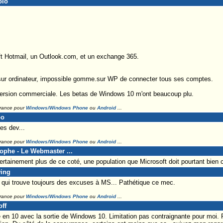
olo
ft Hotmail, un Outlook.com, et un exchange 365.
e sur ordinateur, impossible gomme.sur WP de connecter tous ses comptes.
 version commerciale. Les betas de Windows 10 m'ont beaucoup plu.
France pour
Windows/Windows Phone
ou
Android
...
oo
les dev...
France pour
Windows/Windows Phone
ou
Android
...
tophe - Le Webmaster ...
rtainement plus de ce coté, une population que Microsoft doit pourtant bien c
wing
 qui trouve toujours des excuses à MS... Pathétique ce mec.
France pour
Windows/Windows Phone
ou
Android
...
off
en 10 avec la sortie de Windows 10. Limitation pas contraignante pour moi. 