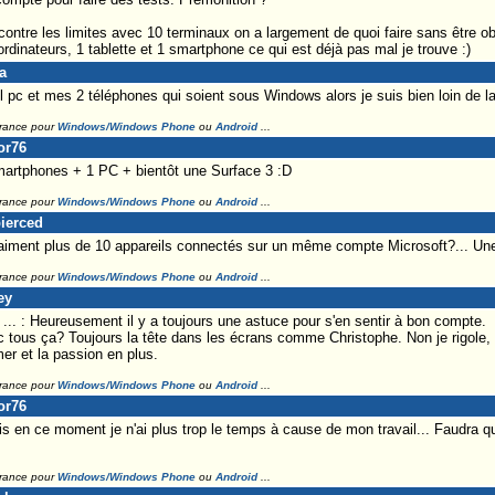
ontre les limites avec 10 terminaux on a largement de quoi faire sans être o
rdinateurs, 1 tablette et 1 smartphone ce qui est déjà pas mal je trouve :)
a
ul pc et mes 2 téléphones qui soient sous Windows alors je suis bien loin de la
France pour
Windows/Windows Phone
ou
Android
...
or76
artphones + 1 PC + bientôt une Surface 3 :D
France pour
Windows/Windows Phone
ou
Android
...
pierced
iment plus de 10 appareils connectés sur un même compte Microsoft?... Une
France pour
Windows/Windows Phone
ou
Android
...
ey
. : Heureusement il y a toujours une astuce pour s'en sentir à bon compte.
c tous ça? Toujours la tête dans les écrans comme Christophe. Non je rigole, 
r et la passion en plus.
France pour
Windows/Windows Phone
ou
Android
...
or76
ais en ce moment je n'ai plus trop le temps à cause de mon travail... Faudra q
France pour
Windows/Windows Phone
ou
Android
...