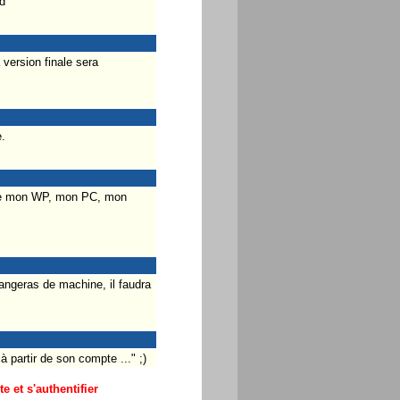
d
version finale sera
.
ange mon WP, mon PC, mon
angeras de machine, il faudra
 à partir de son compte ..." ;)
 et s'authentifier