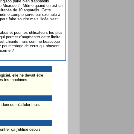
 qu'on parle bien d'appareils
te Microsoft". Même quand on est un
imultanée de 10 appareils. Cette
un même compte serve par exemple à
eut faire sourire mais l'idée n'est
abus et pour les utilisateurs les plus
t qui permet d'augmenter cette limite
 c'est chiants mais comme beaucoup
re pourcentage de ceux qui abusent.
ncerne ?
ciel, elle ne devait être
es les machines.
t loin de m'affoler mais
trer ça j'utilise depuis