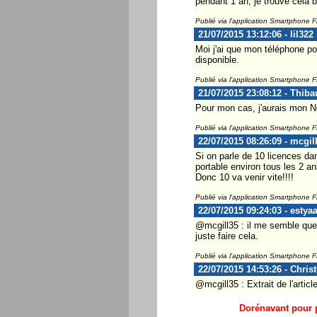
pendant 1 an, je trouve cela 
Publié via l'application Smartphone 
21/07/2015 13:12:06 - lil322
Moi j'ai que mon téléphone po
disponible.
Publié via l'application Smartphone 
21/07/2015 23:08:12 - Thiba
Pour mon cas, j'aurais mon No
Publié via l'application Smartphone 
22/07/2015 08:26:09 - mcgil
Si on parle de 10 licences d
portable environ tous les 2 an
Donc 10 va venir vite!!!!
Publié via l'application Smartphone 
22/07/2015 09:24:03 - estya
@mcgill35 : il me semble que 
juste faire cela.
Publié via l'application Smartphone 
22/07/2015 14:53:26 - Chris
@mcgill35 : Extrait de l'articl
Dorénavant pour p