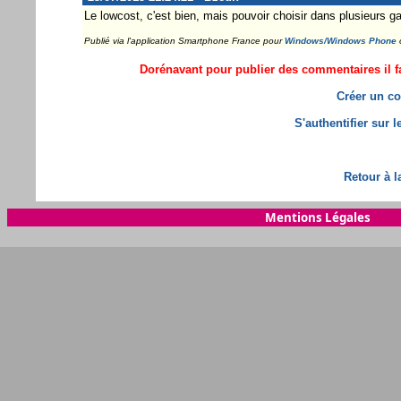
Le lowcost, c'est bien, mais pouvoir choisir dans plusieurs 
Publié via l'application Smartphone France pour
Windows/Windows Phone
Dorénavant pour publier des commentaires il fa
Créer un co
S'authentifier sur 
Retour à l
Mentions Légales