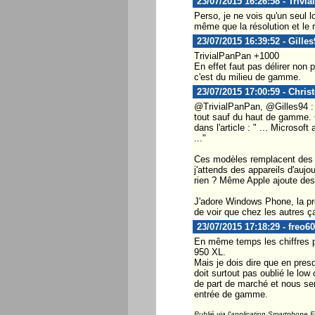
23/07/2015 16:26:58 - Trivi
Perso, je ne vois qu'un seul
même que la résolution et le 
23/07/2015 16:39:52 - Gilles
TrivialPanPan +1000
En effet faut pas délirer non
c'est du milieu de gamme.
23/07/2015 17:00:59 - Chris
@TrivialPanPan, @Gilles94 :
tout sauf du haut de gamme. C
dans l'article : " ... Micros
..."
Ces modèles remplacent des mo
j'attends des appareils d'aujo
rien ? Même Apple ajoute des
J'adore Windows Phone, la pr
de voir que chez les autres 
23/07/2015 17:18:29 - freo60
En même temps les chiffres par
950 XL.
Mais je dois dire que en pre
doit surtout pas oublié le lo
de part de marché et nous se
entrée de gamme.
Publié via l'application Smartphone 