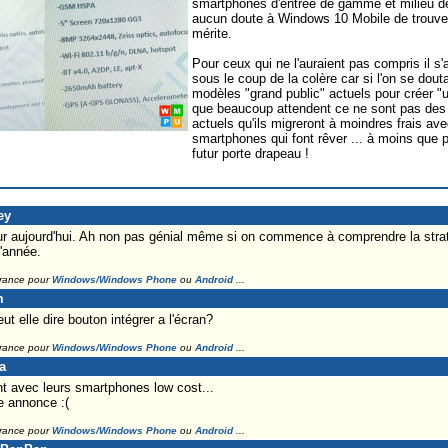
smartphones d'entrée de gamme et milieu d
aucun doute à Windows 10 Mobile de trouver 
mérite.
Pour ceux qui ne l'auraient pas compris il s'a
sous le coup de la colère car si l'on se dout
modèles "grand public" actuels pour créer
que beaucoup attendent ce ne sont pas des
actuels qu'ils migreront à moindres frais av
smartphones qui font rêver ... à moins que p
futur porte drapeau !
ey
r aujourd'hui. Ah non pas génial même si on commence à comprendre la strat
'année.
France pour
Windows/Windows Phone
ou
Android
...
m
t elle dire bouton intégrer a l'écran?
France pour
Windows/Windows Phone
ou
Android
...
a
nt avec leurs smartphones low cost...
 annonce :(
France pour
Windows/Windows Phone
ou
Android
...