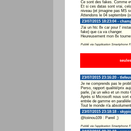
Ce sont des fakes. Comme evo
Et si ces datas sont vrai, cel
niveau (et jimagine pas MS s
Attendons le 04 septembre (ou 
23/07/2015 18:23:04 - cham
J'ai un htc 8x car pour l' in
fake) que ca va changer.
Heureusement mon 8x tourne 
Publié via l'application Smartphone 
seules
23/07/2015 23:16:20 - tlefeu
Je ne comprends pas le probl
Perso, rapport qualité/prix au
parle, j'ai un wiko et un mot
Après si Microsoft nous sort 
entrée de gamme en parallèle
Tout le monde n'a absolument 
23/07/2015 23:18:18 - skypi
@toiinou109 : Pareil ;)
Publié via l'application Smartphone 