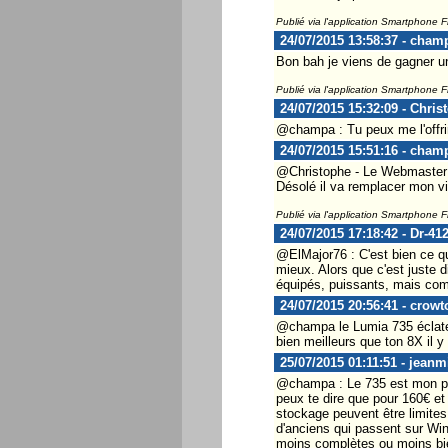
Publié via l'application Smartphone 
24/07/2015 13:58:37 - cham
Bon bah je viens de gagner un
Publié via l'application Smartphone 
24/07/2015 15:32:09 - Chris
@champa : Tu peux me l'offrir
24/07/2015 15:51:16 - cham
@Christophe - Le Webmaster .
Désolé il va remplacer mon vi
Publié via l'application Smartphone 
24/07/2015 17:18:42 - Dr-41
@ElMajor76 : C'est bien ce qu
mieux. Alors que c'est juste d
équipés, puissants, mais co
24/07/2015 20:56:41 - crow
@champa le Lumia 735 éclate 
bien meilleurs que ton 8X il y 
25/07/2015 01:11:51 - jeanm
@champa : Le 735 est mon prem
peux te dire que pour 160€ et 
stockage peuvent être limites
d'anciens qui passent sur Win
moins complètes ou moins bie