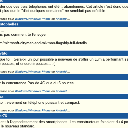
nd
er que ces trois téléphones ont été... abandonnés. Cet article n'est donc que 
ant plus que le "d'ici quelques semaines" ne semblait pas crédible.
France pour
Windows/Windows Phone
ou
Android
...
stophelles
...
sais pas comment te l'envoyer
/microsoft-cityman-and-talkman-flagship-full-details
ytito
e toi ! Sera-t-il un jour possible à nouveau de s'offrir un Lumia performant 
5 pouces, et encore 5 pouces... :(
France pour
Windows/Windows Phone
ou
Android
...
r la concurrence.Pas de 4G que du 5 pouces.
France pour
Windows/Windows Phone
ou
Android
...
pa
toi , vivement un téléphone puissant et compact.
France pour
Windows/Windows Phone
ou
Android
...
or76
est à l'agrandissement des smartphones. Les constructeurs faisaient du 4 po
a le nouveau standard.