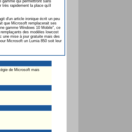
e gamme qui permettront sans
très rapidement la place qu'il
git d'un article ironique écrit un peu
ait que Microsoft remplacerait ses
 "une gamme Windows 10 Mobile", ce
 remplaçants des modèles lowcost
ec une mise à jour gratuite mais des
our Microsoft un Lumia 850 soit leur
égie de Microsoft mais