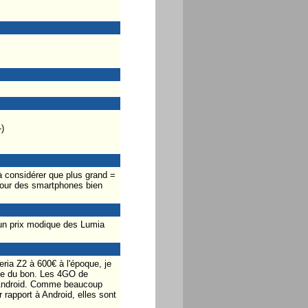
)
à considérer que plus grand =
s pour des smartphones bien
 un prix modique des Lumia
ria Z2 à 600€ à l'époque, je
 Que du bon. Les 4GO de
ur Android. Comme beaucoup
 rapport à Android, elles sont