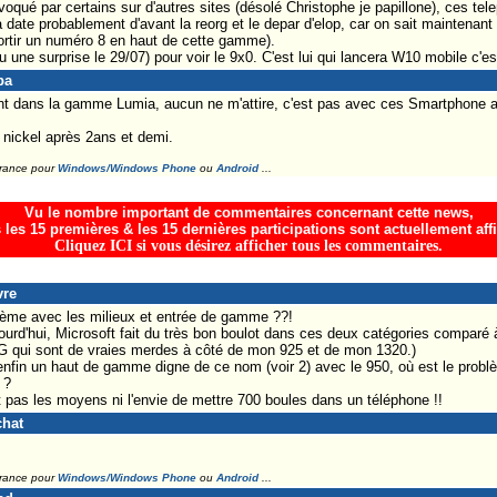
qué par certains sur d'autres sites (désolé Christophe je papillone), ces t
a date probablement d'avant la reorg et le depar d'elop, car on sait maintenan
ortir un numéro 8 en haut de cette gamme).
une surprise le 29/07) pour voir le 9x0. C'est lui qui lancera W10 mobile c'est
pa
stant dans la gamme Lumia, aucun ne m'attire, c'est pas avec ces Smartphone a
nickel après 2ans et demi.
France pour
Windows/Windows Phone
ou
Android
...
Vu le nombre important de commentaires concernant cette news,
 les 15 premières & les 15 dernières participations sont actuellement aff
Cliquez ICI si vous désirez afficher tous les commentaires.
vre
ème avec les milieux et entrée de gamme ??!
jourd'hui, Microsoft fait du très bon boulot dans ces deux catégories comparé à
o G qui sont de vraies merdes à côté de mon 925 et de mon 1320.)
enfin un haut de gamme digne de ce nom (voir 2) avec le 950, où est le problè
 ?
pas les moyens ni l'envie de mettre 700 boules dans un téléphone !!
chat
France pour
Windows/Windows Phone
ou
Android
...