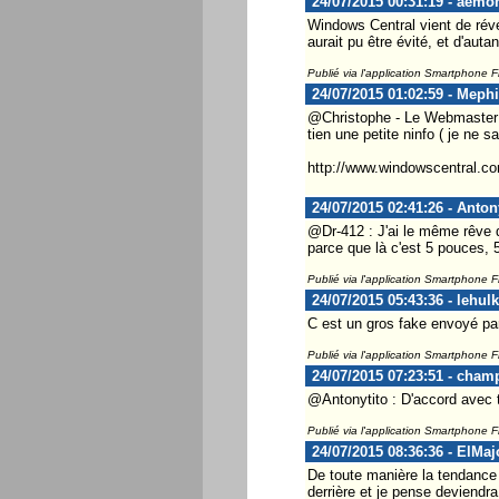
24/07/2015 00:31:19 - aemo
Windows Central vient de révél
aurait pu être évité, et d'aut
Publié via l'application Smartphone 
24/07/2015 01:02:59 - Mephi
@Christophe - Le Webmaster 
tien une petite ninfo ( je ne 
http://www.windowscentral.com
24/07/2015 02:41:26 - Anton
@Dr-412 : J'ai le même rêve qu
parce que là c'est 5 pouces, 
Publié via l'application Smartphone 
24/07/2015 05:43:36 - lehulk
C est un gros fake envoyé pa
Publié via l'application Smartphone 
24/07/2015 07:23:51 - cham
@Antonytito : D'accord avec 
Publié via l'application Smartphone 
24/07/2015 08:36:36 - ElMaj
De toute manière la tendance 
derrière et je pense deviendr