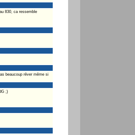
t au 830, ca ressemble
 pas beaucoup rêver même si
dG ;)