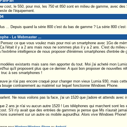
alPanPan
 low cost, le 550, pour moi, les 750 et 850 sont en milieu de gamme, avec de
reste de l'équipement.
94
 plus ... Depuis quand la série 800 c'est du bas de gamme ? La série 800 c'est
tophe - Le Webmaster ...
 Pensez ce que vous voulez mais pour moi un smartphone avec 1Go de mémoi
a l'était il y a 2 ans mais nous ne sommes plus il y a 2 ans. C'est du mili
oft a l'extrême intelligence de nous proposer d'énièmes smartphones d'entrée 
dèles existants mais sans rien apporter du tout. Moi j'ai acheté mon Lumia 
urd'hui qu'il proposent plus que ce dernier. A quoi bon proposer de nouvelles ré
 truc à ses smartphones !
euve je n'ai pas encore craqué pour changer mon vieux Lumia 930, mais cett
ça bouge contrairement au matériel sur lequel fonctionne Windows Phone.
lent. Ne nous voilons pas la face, j'ai un 1520 que j'adore et attends avec im
sque 2 ans je n'ai vu aucun autre 1520 ! Les téléphones qui marchent sont le
w cost. S'il n'y avait que des entrées de gammes je pense que Ms n'aurait jama
rions surement sur un autre os mobile aujourdhui. Alors vive Windows Phone!
France pour
Windows/Windows Phone
ou
Android
...