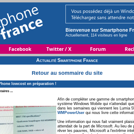
Bienvenue sur Smartphone Fr
Actuellement, 114 visiteurs en ligne
Facebook
Twitter / X
Forum
Rec
Actualité Smartphone France
Retour au sommaire du site
hone lowcost en préparation !
aires ...
Afin de compléter une gamme de smartphone
système Windows Mobile qui n'attendait que
dans les semaines qui viennent les Lumia 550
WMPowerUser
qui nous livre cette informat
Une information qui nous fait vraiment plaisir
attendait de la part de Microsoft. Au lieu d
rêver les pauvres, Microsoft a l'extrême int