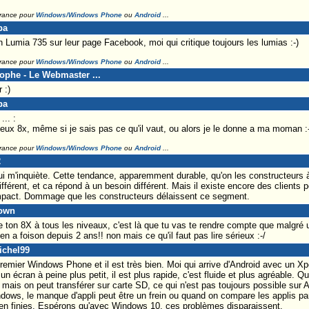
France pour
Windows/Windows Phone
ou
Android
...
pa
 Lumia 735 sur leur page Facebook, moi qui critique toujours les lumias :-)
France pour
Windows/Windows Phone
ou
Android
...
tophe - Le Webmaster ...
 :)
pa
.. :
eux 8x, même si je sais pas ce qu'il vaut, ou alors je le donne a ma moman :-
France pour
Windows/Windows Phone
ou
Android
...
2
i m'inquiète. Cette tendance, apparemment durable, qu'on les constructeurs 
ifférent, et ca répond à un besoin différent. Mais il existe encore des client
mpact. Dommage que les constructeurs délaissent ce segment.
town
ton 8X à tous les niveaux, c'est là que tu vas te rendre compte que malgré
en a foison depuis 2 ans!! non mais ce qu'il faut pas lire sérieux :-/
ichel99
ier Windows Phone et il est très bien. Moi qui arrive d'Android avec un Xpe
un écran à peine plus petit, il est plus rapide, c'est fluide et plus agréable.
 mais on peut transférer sur carte SD, ce qui n'est pas toujours possible s
dows, le manque d'appli peut être un frein ou quand on compare les applis par
n finies. Espérons qu'avec Windows 10, ces problèmes disparaissent.