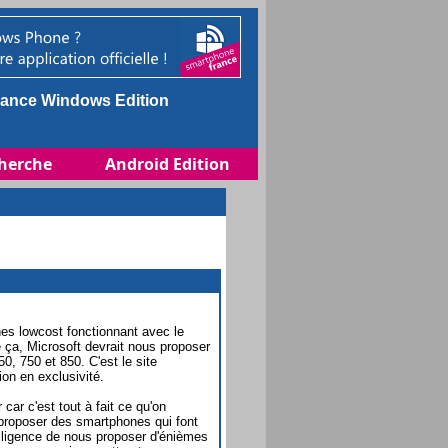
ance Windows Edition
herche
Android Edition
s lowcost fonctionnant avec le
 ça, Microsoft devrait nous proposer
, 750 et 850. C'est le site
ion en exclusivité.
 car c'est tout à fait ce qu'on
e proposer des smartphones qui font
elligence de nous proposer d'énièmes