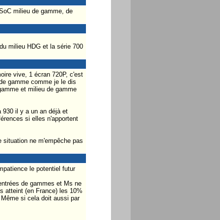
s SoC milieu de gamme, de
 du milieu HDG et la série 700
re vive, 1 écran 720P, c'est
eu de gamme comme je le dis
de gamme et milieu de gamme
930 il y a un an déjà et
férences si elles n'apportent
e situation ne m'empêche pas
patience le potentiel futur
s entrées de gammes et Ms ne
is atteint (en France) les 10%
 Même si cela doit aussi par