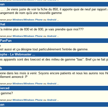
man
. : Je viens juste de voir la fiche du 850, il apporte quoi de neuf par rappor
hangement de nom qu'à une nouvelle gamme
France pour
Windows/Windows Phone
ou
Android
...
chat
n'a même plus de 830 et de 930, je vais prendre quoi moi???
France pour
Windows/Windows Phone
ou
Android
...
alPanPan
r
st aussi et ça désigne tout particulièrement l'entrée de gamme.
tophe - Le Webmaster ...
s appareils sont des lowcost et des milieu de gamme "bas". Bref ça ne fait
ub
phone dans les mois à venir. Soyons encore patients et nous les aurons nos H
ciellement annoncé :P
France pour
Windows/Windows Phone
ou
Android
...
pierced
de gamme?
France pour
Windows/Windows Phone
ou
Android
...
man