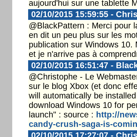
aujourd'hui sur une tablette 
02/10/2015 15:59:55 - Chri
@BlackPattern : Merci pour la
en dit un peu plus sur les mo
publication sur Windows 10. 
et je n'arrive pas à comprend
02/10/2015 16:51:47 - Blac
@Christophe - Le Webmaster.
sur le blog Xbox (et donc eff
will automatically be installe
download Windows 10 for peri
launch" : source :
http://ne
candy-crush-saga-is-comi
02/10/2015 17:27:07 - Chri