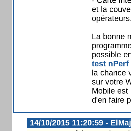
- Carte int
et la couv
opérateurs
La bonne no
programme 
possible e
test nPer
la chance v
sur votre 
Mobile est
d'en faire 
14/10/2015 11:20:59 - ElMa