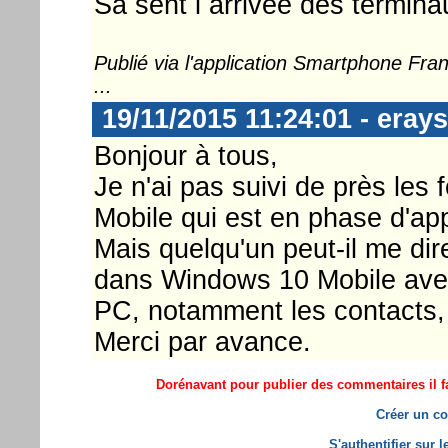
Sa sent l arrivée des termin
Publié via l'application Smartphone Fr
...
19/11/2015 11:24:01 - erays
Bonjour à tous,
Je n'ai pas suivi de près les
Mobile qui est en phase d'ap
Mais quelqu'un peut-il me dir
dans Windows 10 Mobile ave
PC, notamment les contacts, 
Merci par avance.
Dorénavant pour publier des commentaires il fa
Créer un co
S'authentifier sur 