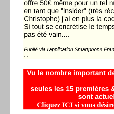
offre 50€ même pour un tel nu
en tant que "insider" (très réce
Christophe) j'ai en plus la co
Si tout se concrétise le temp
pas été vain....
Publié via l'application Smartphone Fr
...
Vu le nombre important d
seules les 15 premières &
sont actue
Cliquez ICI si vous désir