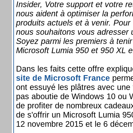
Insider, Votre support et votre r
nous aident à optimiser la perf
produits actuels et à venir. Pour
nous souhaitons vous adresser u
Soyez parmi les premiers à teni
Microsoft Lumia 950 et 950 XL e
Dans les faits cette offre expliq
site de Microsoft France
permet
ont essuyé les plâtres avec une 
pas aboutie de Windows 10 ou 
de profiter de nombreux cadeaux s
de s'offrir un Microsoft Lumia 9
12 novembre 2015 et le 6 décem