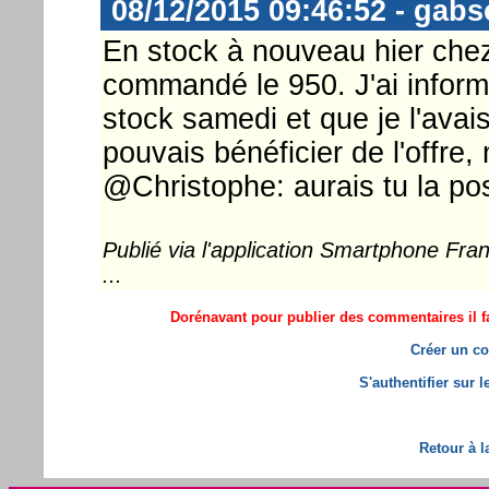
08/12/2015 09:46:52 - gab
En stock à nouveau hier chez 
commandé le 950. J'ai informé
stock samedi et que je l'avai
pouvais bénéficier de l'offre
@Christophe: aurais tu la po
Publié via l'application Smartphone Fr
...
Dorénavant pour publier des commentaires il fa
Créer un co
S'authentifier sur 
Retour à l