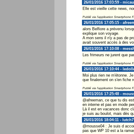
26/01/2016 17:03:59 - mica
Elle est vieille cette news, no
Publié via l'application Smartphone 
26/01/2016 17:05:15 - afree
alors Belfiore a prévenu lorsqu
explique son voyage.
A mon sens il n'y a pas de pr
avait souvent accès à des voi
26/01/2016 17:10:08 - mess
Les frimeurs ne jurent que par
Publié via l'application Smartphone 
26/01/2016 17:10:44 - ledoll
Moi plus rien ne m'étonne. Je
que finalement on s'en fiche 
Publié via l'application Smartphone 
26/01/2016 17:25:48 - mous
@afreeman, ce que tu dis est v
en interne et pas en mode pe
Là il est en vacances donc cl
je suis au boulot, mais dès 
26/01/2016 18:04:11 - lutch7
@mousse04 : Je suis d accord 
pas que WP 10 est a la ramasse