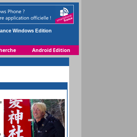
ance Windows Edition
herche
Android Edition
e
e