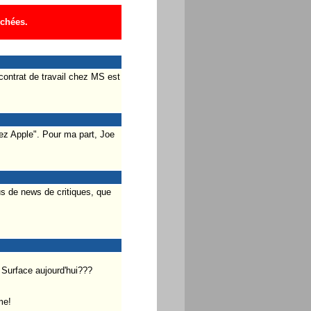
ichées.
 contrat de travail chez MS est
hez Apple". Pour ma part, Joe
plus de news de critiques, que
 Surface aujourd'hui???
me!