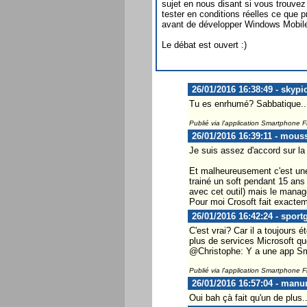
sujet en nous disant si vous trouvez
tester en conditions réelles ce que 
avant de développer Windows Mobile q
Le débat est ouvert :)
26/01/2016 16:38:49 - skypi
Tu es enrhumé? Sabbatique..
Publié via l'application Smartphone 
26/01/2016 16:39:11 - mous
Je suis assez d'accord sur la
Et malheureusement c'est une 
trainé un soft pendant 15 ans d
avec cet outil) mais le manage
Pour moi Crosoft fait exact
26/01/2016 16:42:24 - sport
C'est vrai? Car il a toujours
plus de services Microsoft qu
@Christophe: Y a une app S
Publié via l'application Smartphone 
26/01/2016 16:57:04 - manu
Oui bah çà fait qu'un de plus...