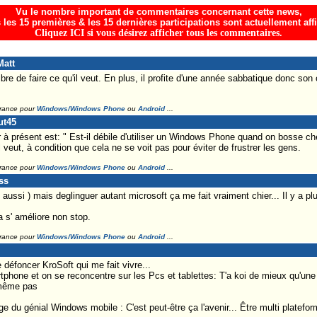
Vu le nombre important de commentaires concernant cette news,
 les 15 premières & les 15 dernières participations sont actuellement aff
Cliquez ICI si vous désirez afficher tous les commentaires.
Matt
bre de faire ce qu'il veut. En plus, il profite d'une année sabbatique donc son
France pour
Windows/Windows Phone
ou
Android
...
ut45
er à présent est: " Est-il débile d'utiliser un Windows Phone quand on bosse c
'il veut, à condition que cela ne se voit pas pour éviter de frustrer les gens.
France pour
Windows/Windows Phone
ou
Android
...
ss
pli aussi ) mais deglinguer autant microsoft ça me fait vraiment chier... Il y a 
 s' améliore non stop.
France pour
Windows/Windows Phone
ou
Android
...
défoncer KroSoft qui me fait vivre...
rtphone et on se reconcentre sur les Pcs et tablettes: T'a koi de mieux qu'une
 même pas
e du génial Windows mobile : C'est peut-être ça l'avenir... Être multi platefor