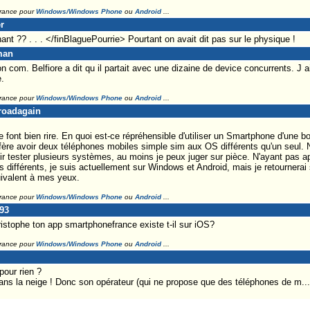
France pour
Windows/Windows Phone
ou
Android
...
r
nant ?? . . . </finBlaguePourrie> Pourtant on avait dit pas sur le physique !
man
com. Belfiore a dit qu il partait avec une dizaine de device concurrents. J a
.
France pour
Windows/Windows Phone
ou
Android
...
eroadagain
font bien rire. En quoi est-ce répréhensible d'utiliser un Smartphone d'une bo
ère avoir deux téléphones mobiles simple sim aux OS différents qu'un seul. N
r tester plusieurs systèmes, au moins je peux juger sur pièce. N'ayant pas a
s différents, je suis actuellement sur Windows et Android, mais je retournerai
uivalent à mes yeux.
France pour
Windows/Windows Phone
ou
Android
...
y93
istophe ton app smartphonefrance existe t-il sur iOS?
France pour
Windows/Windows Phone
ou
Android
...
pour rien ?
dans la neige ! Donc son opérateur (qui ne propose que des téléphones de m...