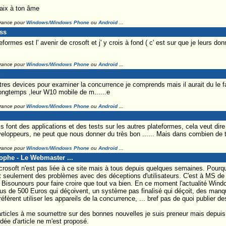
paix à ton âme
France pour
Windows/Windows Phone
ou
Android
...
ss
teformes est l' avenir de crosoft et j' y crois à fond ( c' est sur que je leurs 
France pour
Windows/Windows Phone
ou
Android
...
autres devices pour examiner la concurrence je comprends mais il aurait du le 
longtemps ,leur W10 mobile de m......e
France pour
Windows/Windows Phone
ou
Android
...
ils font des applications et des tests sur les autres plateformes, cela veut dir
loppeurs, ne peut que nous donner du très bon ...... Mais dans combien de
France pour
Windows/Windows Phone
ou
Android
...
tophe - Le Webmaster ...
crosoft n'est pas liée à ce site mais à tous depuis quelques semaines. Pour
t seulement des problèmes avec des déceptions d'utilisateurs. C'est à MS de 
 Bisounours pour faire croire que tout va bien. En ce moment l'actualité Wind
s de 500 Euros qui déçoivent, un système pas finalisé qui déçoit, des manqu
fèrent utiliser les appareils de la concurrence, ... bref pas de quoi publier de
articles à me soumettre sur des bonnes nouvelles je suis preneur mais depui
dée d'article ne m'est proposé.