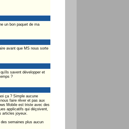
donne un bon paquet de ma
faire avant que MS nous sorte
e qu'ils savent développer et
 temps ?
quoi ça ? Simple aucune
nous faire rêver et pas aux
ows Mobile est triste avec des
es applicatifs qui déçoivent,
s articles joyeux.
s des semaines plus aucun