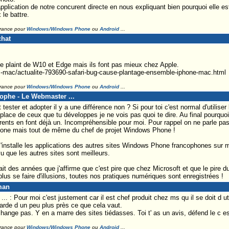
application de notre concurent directe en nous expliquant bien pourquoi elle est
le battre.
France pour
Windows/Windows Phone
ou
Android
...
chat
e plaint de W10 et Edge mais ils font pas mieux chez Apple.
s-mac/actualite-793690-safari-bug-cause-plantage-ensemble-iphone-mac.html
France pour
Windows/Windows Phone
ou
Android
...
tophe - Le Webmaster ...
ester et adopter il y a une différence non ? Si pour toi c'est normal d'utiliser 
t place de ceux que tu développes je ne vois pas quoi te dire. Au final pourqu
rents en font déjà un. Incompréhensible pour moi. Pour rappel on ne parle pa
iPhone mais tout de même du chef de projet Windows Phone !
 j'installe les applications des autres sites Windows Phone francophones sur
vu que les autres sites sont meilleurs.
it des années que j'affirme que c'est pire que chez Microsoft et que le pire d
 plus se faire d'illusions, toutes nos pratiques numériques sont enregistrées !
man
 : Pour moi c'est justement car il est chef produit chez ms qu il se doit d ut
arde d un peu plus près ce que cela vaut.
hange pas. Y en a marre des sites tiédasses. Toi t' as un avis, défend le c est
France pour
Windows/Windows Phone
ou
Android
...