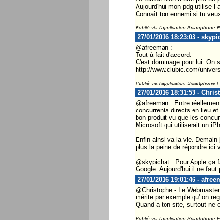
Aujourd'hui mon pdg utilise l 
Connaît ton ennemi si tu veux 
Publié via l'application Smartphone 
27/01/2016 18:23:03 - skypi
@afreeman :
Tout à fait d'accord.
C'est dommage pour lui. On s
http://www.clubic.com/univer
Publié via l'application Smartphone 
27/01/2016 18:31:53 - Chris
@afreeman : Entre réellement t
concurrents directs en lieu e
bon produit vu que les concur
Microsoft qui utiliserait un 
Enfin ainsi va la vie. Demain
plus la peine de répondre ici 
@skypichat : Pour Apple ça fa
Google. Aujourd'hui il ne faut
27/01/2016 19:01:46 - afree
@Christophe - Le Webmaster ...
mérite par exemple qu' on reg
Quand a ton site, surtout ne c
Publié via l'application Smartphone 