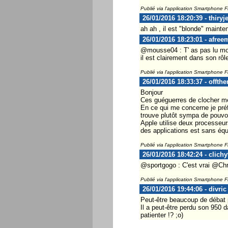
Publié via l'application Smartphone 
26/01/2016 18:20:39 - thiryje
ah ah , il est "blonde" mainte
26/01/2016 18:23:01 - afree
@mousse04 : T' as pas lu mon 
il est clairement dans son rôle
Publié via l'application Smartphone 
26/01/2016 18:33:37 - offth
Bonjour
Ces guéguerres de clocher me 
En ce qui me concerne je préf
trouve plutôt sympa de pouvoi
Apple utilise deux processeur
des applications est sans éq
Publié via l'application Smartphone 
26/01/2016 18:42:24 - clich
@sportgogo : C'est vrai @Chr
Publié via l'application Smartphone 
26/01/2016 19:44:06 - divric
Peut-être beaucoup de débat 
Il a peut-être perdu son 950 
patienter !? ;o)