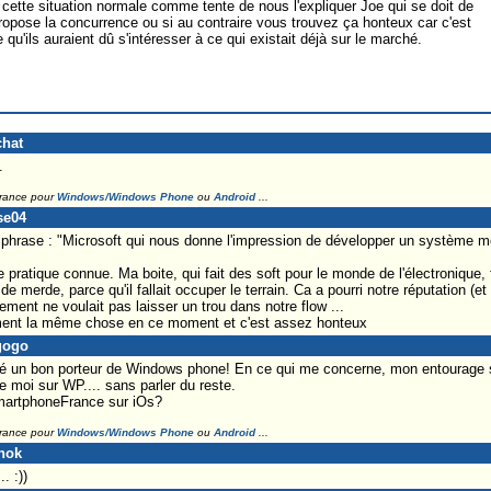
 cette situation normale comme tente de nous l'expliquer Joe qui se doit de
propose la concurrence ou si au contraire vous trouvez ça honteux car c'est
u'ils auraient dû s'intéresser à ce qui existait déjà sur le marché.
chat
.
France pour
Windows/Windows Phone
ou
Android
...
se04
 phrase : "Microsoft qui nous donne l'impression de développer un système mob
pratique connue. Ma boite, qui fait des soft pour le monde de l'électronique,
e merde, parce qu'il fallait occuper le terrain. Ca a pourri notre réputation (et 
ment ne voulait pas laisser un trou dans notre flow ...
ement la même chose en ce moment et c'est assez honteux
gogo
 été un bon porteur de Windows phone! En ce qui me concerne, mon entourage 
e moi sur WP.... sans parler du reste.
martphoneFrance sur iOs?
France pour
Windows/Windows Phone
ou
Android
...
nok
. :))