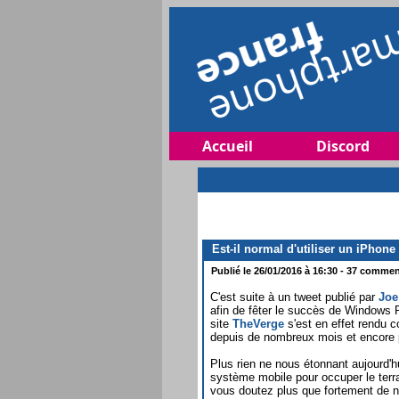
Accueil
Discord
Est-il normal d'utiliser un iPhon
Publié le 26/01/2016 à 16:30 - 37 comment
C'est suite à un tweet publié par
Joe
afin de fêter le succès de Windows P
site
TheVerge
s'est en effet rendu 
depuis de nombreux mois et encore po
Plus rien ne nous étonnant aujourd'h
système mobile pour occuper le terr
vous doutez plus que fortement de n