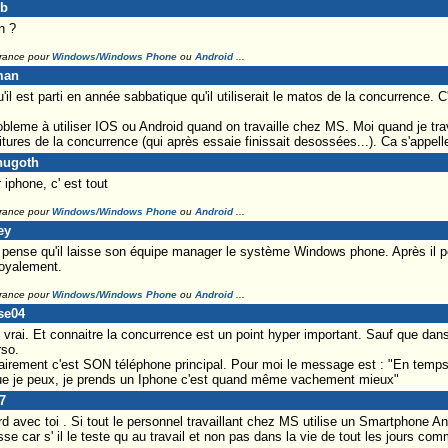
ub
n ?
France pour
Windows/Windows Phone
ou
Android
...
man
'il est parti en année sabbatique qu'il utiliserait le matos de la concurrence. C'
obleme à utiliser IOS ou Android quand on travaille chez MS. Moi quand je trav
tures de la concurrence (qui après essaie finissait desossées...). Ca s'appe
hugoth
 iphone, c' est tout
France pour
Windows/Windows Phone
ou
Android
...
ey
 pense qu'il laisse son équipe manager le système Windows phone. Après il p
royalement.
France pour
Windows/Windows Phone
ou
Android
...
se04
rai. Et connaitre la concurrence est un point hyper important. Sauf que dans so
rso.
airement c'est SON téléphone principal. Pour moi le message est : "En temps 
que je peux, je prends un Iphone c'est quand même vachement mieux"
7
avec toi . Si tout le personnel travaillant chez MS utilise un Smartphone A
 car s' il le teste qu au travail et non pas dans la vie de tout les jours com