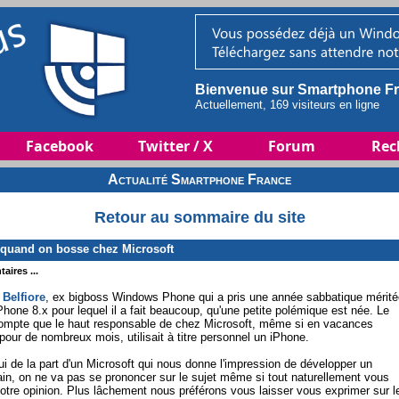
Bienvenue sur Smartphone Fr
Actuellement, 169 visiteurs en ligne
Facebook
Twitter / X
Forum
Rec
Actualité Smartphone France
Retour au sommaire du site
e quand on bosse chez Microsoft
aires ...
 Belfiore
, ex bigboss Windows Phone qui a pris une année sabbatique mérité
hone 8.x pour lequel il a fait beaucoup, qu'une petite polémique est née. Le
compte que le haut responsable de chez Microsoft, même si en vacances
ur de nombreux mois, utilisait à titre personnel un iPhone.
ui de la part d'un Microsoft qui nous donne l'impression de développer un
ain, on ne va pas se prononcer sur le sujet même si tout naturellement vous
otre opinion. Plus lâchement nous préférons vous laisser vous exprimer sur l