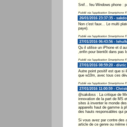
Snif... feu Windows phone : 
Publié via l'application Smartphone 
26/01/2016 23:37:35 - sakdo
Non c'est faux... Le multi pla
paye).
Publié via l'application Smartphone 
27/01/2016 06:43:56 - lehulk
Qu il utilise un iPhone et d 
,enfin pour bientôt dans pas 
Publié via l'application Smartphone 
27/01/2016 08:59:20 - divric
Autre point positif est que si 
que w10m, avec tous ces déve
Publié via l'application Smartphone 
27/01/2016 11:00:59 - Chris
@sakdoss : La critique de Mi
innovation de la part de MS e
sites à inventer le monde des
appareils haut de gamme à plu
des hauts responsables qui pré
Si vous avez par contre des 
article de ce genre ou même i