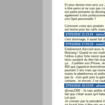
Et pour donner mon avis sur Jo
à titre perso je ne suis pas c
est partie prenante du dévelo
également à titre professionn
son Opel personnelle ?
Comment croire aux produits 
est bonne pour les naïfs mais
27/01/2016 11:13:24 - dams
c'est dommage, il aurait fait
27/01/2016 17:03:19 - mav2
Entièrement d'accord avec le 
Mustang ! Quand on est impliq
l'utilise à plus forte raison q
tests auraient du être fait a
ça....Il préfère son iPhone, o
950 que j'apprécie énormémen
pourtant 2 ans mais qui tourne
toutes le plateformes et arrêt
pas là...mon goût pour la ga
certaine...et encore, il ne va
27/01/2016 18:15:54 - afree
@mav2300 : Je vais arrêter de
fait que c'était avant qu'il f
Lol quoi.
Je connais pas le président d 
se foutait bien d être pris en 