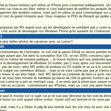
e je trouve honteux qu'il utilise un iPhone pour s'exprimer publiquement. Qu'i
ontre car chacun est libre, même si c'est hallucinant de préférer les produits d
ppement des produits maison, mais qu'il en utilise un pour communiquer sur un
el c'est du grand n'importe quoi. Vous imaginez le PDG de Renault qui publi
proposés par MS quand ceux qui les développent ne semblent pas y croire e
 c'est avant de développer nos Windows Phone qu'ils auraient dû s'intéresser 
51
 de plus belles photos de vacances avec un Lumia !!
300
commentaire de Christophe, on voit mal le patron d'Audi se laisser prendre e
ué autant que Joe dans la conception d'un OS, on est 200% convaincu que l'o
uand on l'utilise de manière publique....Je trouve honteux qu'il ose prétendre que
vant le développement de Windows 10 mobile, pas 2 mois après son lancement..
k, pas de souci, alors MS arrête de produire un OS mobile et on va à la concurr
t malgré ses nombreux défauts....mais je ne vous cache pas que je n'arrive 
 mieux et est plus fiable...bref, MS devrait se contenter de faire ce qu'ils sa
er de nous faire miroiter du hardware (je laisse de côté la gamme Surface qui 
mme Lumia en a pris un méchant coup...il ne reste que la photo pour sauver 
ut rien en occasion...contrairement aux iPhones, mais ça, c'est une autre histoi
man
 paul et mickey sur ce sujet car je ne suis pas directeur du fan club du blon
allait tester ios sont quand même moisis. Genre w10 est terminé et ne verra pas
audi, mais il y a 10ans le pdg de psa rentrait tous les soir chez lui avec une v
photo.