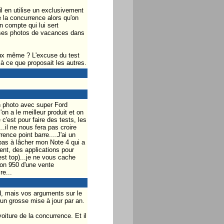
l en utilise un exclusivement
e la concurrence alors qu'on
 compte qui lui sert
e ses photos de vacances dans
ux même ? L'excuse du test
à ce que proposait les autres.
n photo avec super Ford
n a le meilleur produit et on
 c'est pour faire des tests, les
.il ne nous fera pas croire
ence point barre....J'ai un
pas à lâcher mon Note 4 qui a
vent, des applications pour
est top)...je ne vous cache
mon 950 d'une vente
re...
d, mais vos arguments sur le
 un grosse mise à jour par an.
oiture de la concurrence. Et il