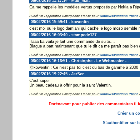
08/02/2016 15:17:14 - Mad_Matt
Ça me rappelle les modèles vertus proposés par Nokia a l'époq
Publié via l'application Smartphone France pour
Windows/Windows Phone
08/02/2016 15:59:41 - kowentin
c'est moi ou le logo damiani qui cache le logo mozo semble ne
08/02/2016 16:03:40 - stampede127
Haaa ba voila je fait une commande de suite....
Blague a part maintenant que tu le dit ca me paraît pas bien d
Publié via l'application Smartphone France pour
Windows/Windows Phone
08/02/2016 16:16:51 - Christophe - Le Webmaster ...
@kowentin : Ce n'est pas toi c'est du bas de gamme à 2000 
08/02/2016 19:22:45 - JerSer
C'est super.
Un beau cadeau à offrir pour la saint Valentin.
Publié via l'application Smartphone France pour
Windows/Windows Phone
Dorénavant pour publier des commentaires il fa
Créer un co
S'authentifier sur 