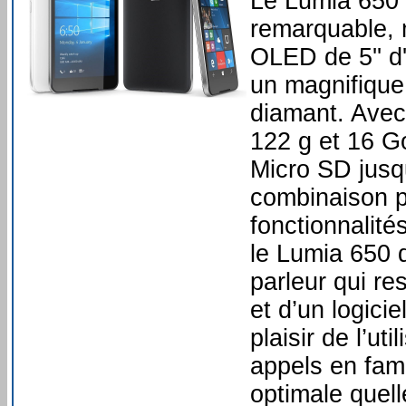
Le Lumia 650 p
remarquable, 
OLED de 5'' d
un magnifique 
diamant. Avec 
122 g et 16 G
Micro SD jusq
combinaison p
fonctionnalit
le Lumia 650 
parleur qui re
et d’un logicie
plaisir de l’u
appels en fami
optimale quell