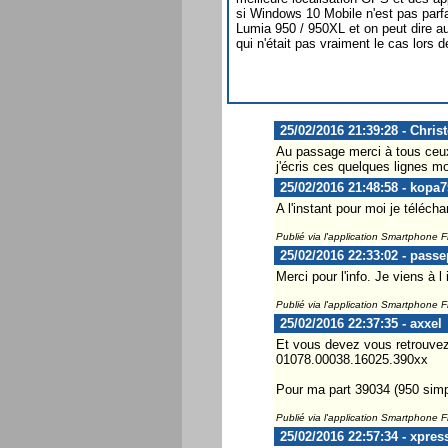
si Windows 10 Mobile n'est pas parf
Lumia 950 / 950XL et on peut dire au
qui n'était pas vraiment le cas lors 
25/02/2016 21:39:28 - Chris
Au passage merci à tous ceux q
j'écris ces quelques lignes m
25/02/2016 21:48:58 - kopa7
A l'instant pour moi je télécha
Publié via l'application Smartphone 
25/02/2016 22:33:02 - passe
Merci pour l'info. Je viens à l 
Publié via l'application Smartphone 
25/02/2016 22:37:35 - axxel
Et vous devez vous retrouvez 
01078.00038.16025.390xx
Pour ma part 39034 (950 simp
Publié via l'application Smartphone 
25/02/2016 22:57:34 - xpres