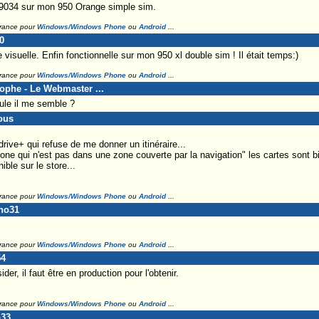
.39034 sur mon 950 Orange simple sim.
France pour
Windows/Windows Phone
ou
Android
...
0
isuelle. Enfin fonctionnelle sur mon 950 xl double sim ! Il était temps:)
France pour
Windows/Windows Phone
ou
Android
...
tophe - Le Webmaster ...
ule il me semble ?
ous
e drive+ qui refuse de me donner un itinéraire...
zone qui n'est pas dans une zone couverte par la navigation" les cartes sont b
ible sur le store...
France pour
Windows/Windows Phone
ou
Android
...
ino31
France pour
Windows/Windows Phone
ou
Android
...
54
der, il faut être en production pour l'obtenir.
France pour
Windows/Windows Phone
ou
Android
...
o33