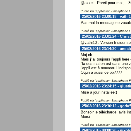
@axxel : Pareil pour moi, ..
Publié via l'application Smartphone 
25/02/2016 23:00:18 - vathi1
Pas mal la messagerie vocale v
Publié via l'application Smartphone 
25/02/2016 23:01:24 - Chris
@vathi10 : Version Insider se
25/02/2016 23:14:30 - andal
Maj ok...
Mais j' ai toujours l'appli her
"la destination est dans une 
l'appli est à nouveau i indispon
Qqun a aussi ce pb????
Publié via l'application Smartphone 
25/02/2016 23:24:15 - giust
Mise à jour installée:)
Publié via l'application Smartphone 
25/02/2016 23:30:12 - ggdu
Bonsoir je télécharge, avis insi
Merci
Publié via l'application Smartphone 
26/02/2016 00:08:28 - nikol