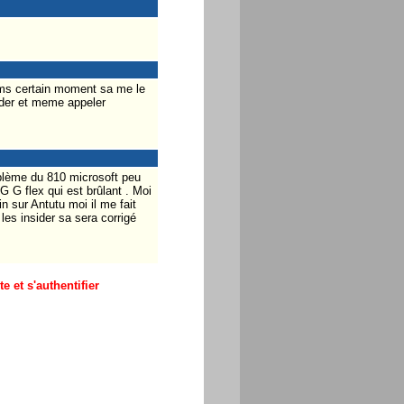
sms certain moment sa me le
sider et meme appeler
oblème du 810 microsoft peu
 G flex qui est brûlant . Moi
n sur Antutu moi il me fait
les insider sa sera corrigé
 et s'authentifier