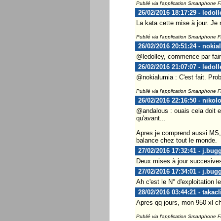
Publié via l'application Smartphone 
26/02/2016 18:17:29 - ledoll
La kata cette mise à jour. Je 
Publié via l'application Smartphone 
26/02/2016 20:51:24 - nokia
@ledolley, commence par fair
26/02/2016 21:07:07 - ledoll
@nokialumia : C'est fait. Pro
Publié via l'application Smartphone 
26/02/2016 22:16:50 - nikol
@andalous : ouais cela doit e
qu'avant...
Apres je comprend aussi MS, m
balance chez tout le monde.
27/02/2016 17:32:41 - j.bug
Deux mises à jour succesives
27/02/2016 17:34:01 - j.bug
Ah c'est le N° d'exploitation
28/02/2016 03:44:21 - takacl
Apres qq jours, mon 950 xl cha
Publié via l'application Smartphone 