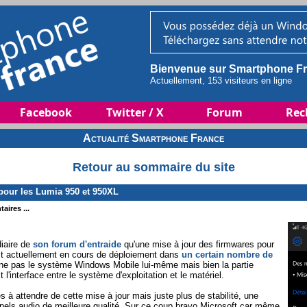
Bienvenue sur Smartphone Fr
Actuellement, 153 visiteurs en ligne
Facebook
Twitter / X
Forum
Rec
Actualité Smartphone France
Retour au sommaire du site
our les Lumia 950 et 950XL
aires ...
diaire de
son forum d'entraide
qu'une mise à jour des firmwares pour
st actuellement en cours de déploiement dans
un certain nombre de
rne pas le système Windows Mobile lui-même mais bien la partie
it l'interface entre le système d'exploitation et le matériel.
 à attendre de cette mise à jour mais juste plus de stabilité, une
ppels audio de meilleure qualité. Sur ce coup bravo Microsoft car même