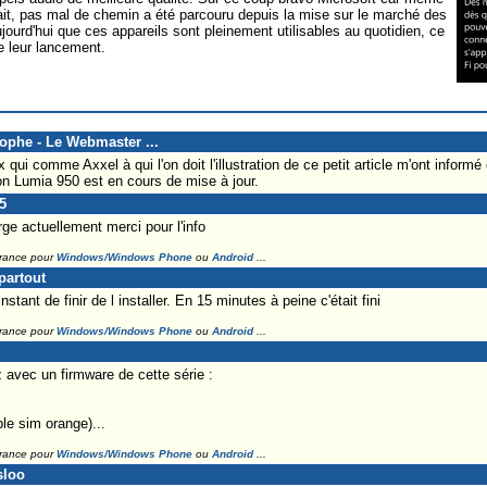
ait, pas mal de chemin a été parcouru depuis la mise sur le marché des
jourd'hui que ces appareils sont pleinement utilisables au quotidien, ce
de leur lancement.
tophe - Le Webmaster ...
ui comme Axxel à qui l'on doit l'illustration de ce petit article m'ont inform
on Lumia 950 est en cours de mise à jour.
5
rge actuellement merci pour l'info
France pour
Windows/Windows Phone
ou
Android
...
partout
instant de finir de l installer. En 15 minutes à peine c'était fini
France pour
Windows/Windows Phone
ou
Android
...
avec un firmware de cette série :
le sim orange)...
France pour
Windows/Windows Phone
ou
Android
...
sloo