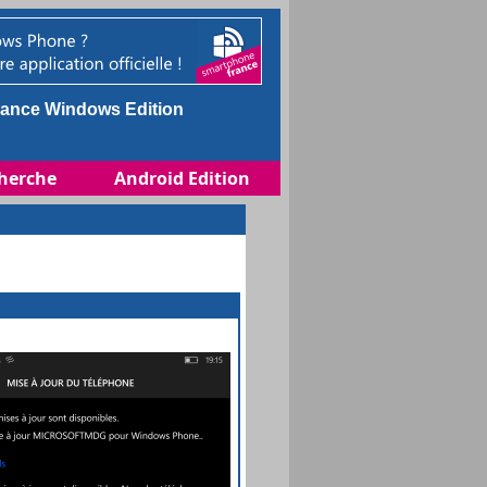
ance Windows Edition
herche
Android Edition