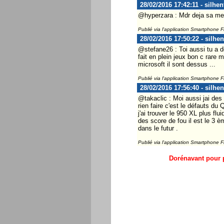
28/02/2016 17:42:11 - silhen
@hyperzara : Mdr deja sa me r
Publié via l'application Smartphone 
28/02/2016 17:50:22 - silhen
@stefane26 : Toi aussi tu a 
fait en plein jeux bon c rare
microsoft il sont dessus ...
Publié via l'application Smartphone 
28/02/2016 17:56:40 - silhen
@takaclic : Moi aussi jai des
rien faire c'est le défauts d
j'ai trouver le 950 XL plus fl
des score de fou il est le 3 è
dans le futur .
Publié via l'application Smartphone 
Dorénavant pour p