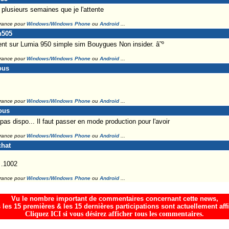
t plusieurs semaines que je l'attente
France pour
Windows/Windows Phone
ou
Android
...
n505
ent sur Lumia 950 simple sim Bouygues Non insider. â˜º
France pour
Windows/Windows Phone
ou
Android
...
ous
France pour
Windows/Windows Phone
ou
Android
...
ous
pas dispo... Il faut passer en mode production pour l'avoir
France pour
Windows/Windows Phone
ou
Android
...
chat
 .1002
France pour
Windows/Windows Phone
ou
Android
...
Vu le nombre important de commentaires concernant cette news,
 les 15 premières & les 15 dernières participations sont actuellement aff
Cliquez ICI si vous désirez afficher tous les commentaires.