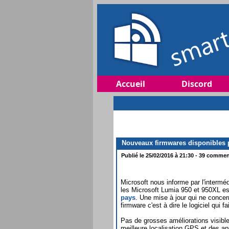
Accueil
Discord
Nouveaux firmwares disponibles p
Publié le 25/02/2016 à 21:30 - 39 comment
Microsoft nous informe par l'intermé
les Microsoft Lumia 950 et 950XL e
pays
. Une mise à jour qui ne conce
firmware c'est à dire le logiciel qui fa
Pas de grosses améliorations visibles
meilleure localisation GPS et des a