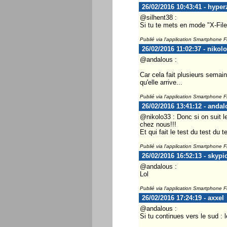
26/02/2016 10:43:41 - hyper
@silhent38 :
Si tu te mets en mode "X-Files
Publié via l'application Smartphone 
26/02/2016 11:02:37 - nikol
@andalous :
Car cela fait plusieurs semain
qu'elle arrive...
Publié via l'application Smartphone 
26/02/2016 13:41:12 - andal
@nikolo33 : Donc si on suit le
chez nous!!!
Et qui fait le test du test du 
Publié via l'application Smartphone 
26/02/2016 16:52:13 - skypi
@andalous :
Lol
Publié via l'application Smartphone 
26/02/2016 17:24:19 - axxel
@andalous :
Si tu continues vers le sud : 