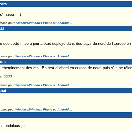
zara
" aussi...;-)
France pour
Windows/Windows Phone
ou
Android
...
o33
e que cette mise a jour a était déployé dans des pays du nord de l'Europe en t
France pour
Windows/Windows Phone
ou
Android
...
ous
 cheminement des maj: En test d' abord en europe de nord, puis s'ils ne râlent
test????
France pour
Windows/Windows Phone
ou
Android
...
chat
France pour
Windows/Windows Phone
ou
Android
...
les andalous ;o