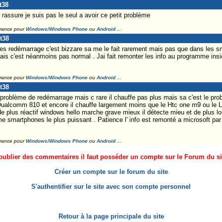
t38
assure je suis pas le seul a avoir ce petit problème
France pour
Windows/Windows Phone
ou
Android
...
t38
des redémarrage c'est bizzare sa me le fait rarement mais pas que dans les 
 mais c'est néanmoins pas normal . Jai fait remonter les info au programme in
France pour
Windows/Windows Phone
ou
Android
...
t38
 problème de redémarrage mais c rare il chauffe pas plus mais sa c'est le pr
u Qualcomm 810 et encore il chauffe largement moins que le Htc one m9 ou le LG
uide plus réactif windows hello marche grave mieux il détecte mieu et de plus loi
me smartphones le plus puissant . Patience l' info est remonté a microsoft par 
France pour
Windows/Windows Phone
ou
Android
...
ublier des commentaires il faut posséder un compte sur le Forum du site
Créer un compte sur le forum du site
S'authentifier sur le site avec son compte personnel
Retour à la page principale du site