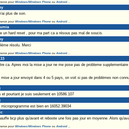
France pour
Windows/Windows Phone
ou
Android
...
ey
n'ai plus de son.
France pour
Windows/Windows Phone
ou
Android
...
lumia
e un hard reset , pour ma part ca a résous pas mal de soucis.
ey
blème résolu. Merci
France pour
Windows/Windows Phone
ou
Android
...
o33
tre ca. Apres moi la mise a jour ne me pose pas de probleme supplementaire e
ise a jour envoyé dans 4 ou 5 pays, on voit si pas de problèmes non connus 
g
 et pourtant je suis seulement en 10586.107
g
 le microprogramme est bien en 16052.39034
ic
uffe bcp plus qu'avant et reboote une fois pas jour en moyenne. Alors qu'avant
France pour
Windows/Windows Phone
ou
Android
...