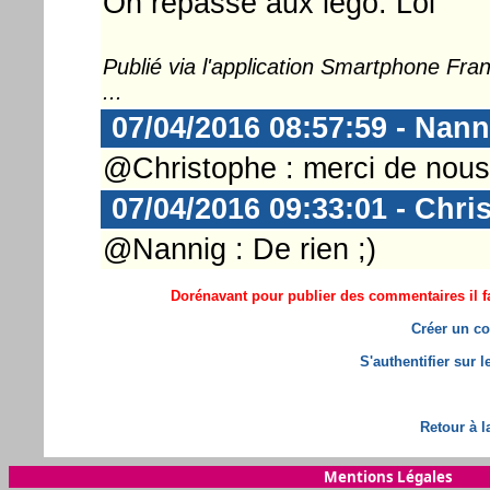
On repasse aux lego. Lol
Publié via l'application Smartphone Fr
...
07/04/2016 08:57:59 - Nann
@Christophe : merci de nous 
07/04/2016 09:33:01 - Chri
@Nannig : De rien ;)
Dorénavant pour publier des commentaires il fa
Créer un co
S'authentifier sur 
Retour à l
Mentions Légales