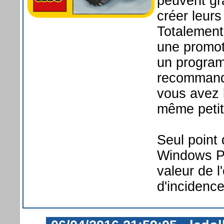
peuvent grâ
créer leurs
Totalement 
une promot
un progra
recommande
vous avez 
même petit
Seul point 
Windows Ph
valeur de l
d'incidenc