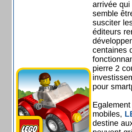
arrivée qui
semble être
susciter le
éditeurs r
développem
centaines d
fonctionna
pierre 2 c
investisse
pour smart
Egalement 
mobiles,
L
destine au