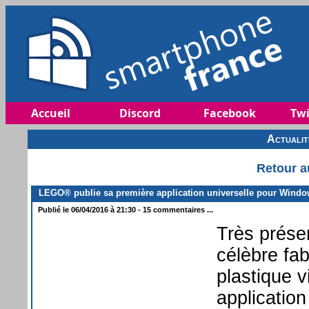
Accueil
Discord
Facebook
Twi
Actuali
Retour a
LEGO® publie sa première application universelle pour Wind
Publié le 06/04/2016 à 21:30 - 15 commentaires ...
Très prése
célèbre fab
plastique 
applicatio