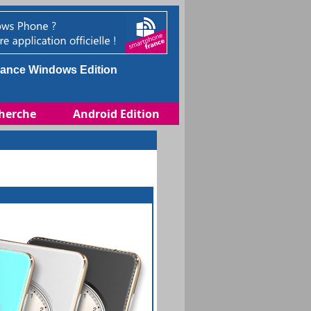
ance Windows Edition
herche
Android Edition