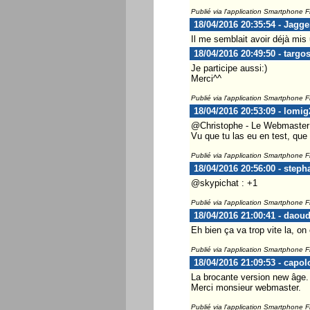
Publié via l'application Smartphone 
18/04/2016 20:35:54 - Jagge
Il me semblait avoir déjà mis
18/04/2016 20:49:50 - targo
Je participe aussi:)
Merci^^
Publié via l'application Smartphone 
18/04/2016 20:53:09 - lomig
@Christophe - Le Webmaster ..
Vu que tu las eu en test, que 
Publié via l'application Smartphone 
18/04/2016 20:56:00 - steph
@skypichat : +1
Publié via l'application Smartphone 
18/04/2016 21:00:41 - daou
Eh bien ça va trop vite la, o
Publié via l'application Smartphone 
18/04/2016 21:09:53 - capol
La brocante version new âge.
Merci monsieur webmaster.
Publié via l'application Smartphone 