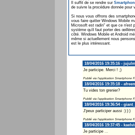
Il suffit de se rendre sur
Smartphone
de suivre la procédure donnée pour va
Si nous vous offrons des smartphone
vous faire quitter Windows Mobile m
Microsoft est radin" et que ce n'est
système qu'il faut porter des œillère
côté. Windows Mobile et Android méri
même si actuellement nous pensons
est le plus intéressant.
18/04/2016 19:35:16 - jujul
Je participe. Merci ! ;)
Publié via l'application Smartphone 
18/04/2016 19:35:18 - afree
Tu vides ton grenier?
Publié via l'application Smartphone 
18/04/2016 19:36:54 - giant
J'peux participer aussi :):):)
Publié via l'application Smartphone 
18/04/2016 19:37:45 - kaelvi
Je participe ...