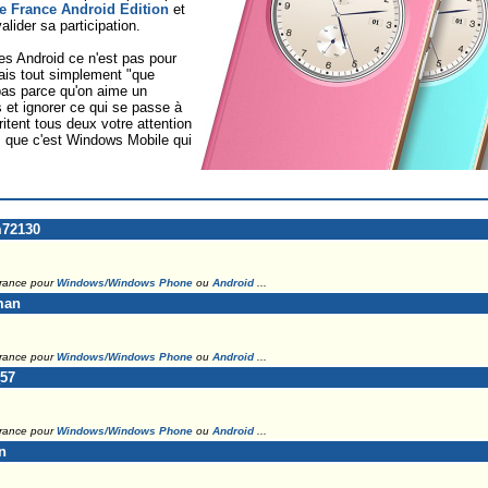
 France Android Edition
et
lider sa participation.
s Android ce n'est pas pour
ais tout simplement "que
 pas parce qu'on aime un
s et ignorer ce qui se passe à
tent tous deux votre attention
 que c'est Windows Mobile qui
m72130
France pour
Windows/Windows Phone
ou
Android
...
man
France pour
Windows/Windows Phone
ou
Android
...
_57
France pour
Windows/Windows Phone
ou
Android
...
n