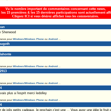
Vu le nombre important de commentaires concernant cette news,
 les 15 premières & les 15 dernières participations sont actuellement aff
Cliquez ICI si vous désirez afficher tous les commentaires.
man
de Sherwood
France pour
Windows/Windows Phone
ou
Android
...
hugoth
lahonte
France pour
Windows/Windows Phone
ou
Android
...
u2913
France pour
Windows/Windows Phone
ou
Android
...
54
vais plus a l'esprit merci ledolley
France pour
Windows/Windows Phone
ou
Android
...
54
r de jolis petits cadeaux, le prochain c'est une ... Vous avez une idée le fruit 