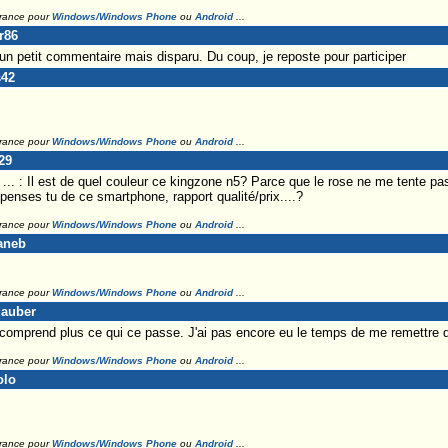
France pour
Windows/Windows Phone
ou
Android
...
r86
 un petit commentaire mais disparu. Du coup, je reposte pour participer
s42
France pour
Windows/Windows Phone
ou
Android
...
29
. : Il est de quel couleur ce kingzone n5? Parce que le rose ne me tente pas
penses tu de ce smartphone, rapport qualité/prix....?
France pour
Windows/Windows Phone
ou
Android
...
aneb
France pour
Windows/Windows Phone
ou
Android
...
dauber
n comprend plus ce qui ce passe. J'ai pas encore eu le temps de me remettre d
France pour
Windows/Windows Phone
ou
Android
...
olo
France pour
Windows/Windows Phone
ou
Android
...