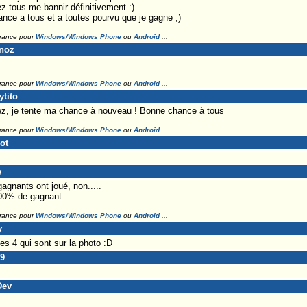
z tous me bannir définitivement :)
nce a tous et a toutes pourvu que je gagne ;)
France pour
Windows/Windows Phone
ou
Android
...
unoz
France pour
Windows/Windows Phone
ou
Android
...
ytito
lez, je tente ma chance à nouveau ! Bonne chance à tous
France pour
Windows/Windows Phone
ou
Android
...
ot
w
gnants ont joué, non.....
 100% de gagnant
France pour
Windows/Windows Phone
ou
Android
...
y
es 4 qui sont sur la photo :D
99
Dev