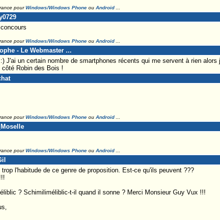
France pour
Windows/Windows Phone
ou
Android
...
ty0729
s concours
France pour
Windows/Windows Phone
ou
Android
...
tophe - Le Webmaster ...
) J'ai un certain nombre de smartphones récents qui me servent à rien alors 
on côté Robin des Bois !
chat
France pour
Windows/Windows Phone
ou
Android
...
_Moselle
France pour
Windows/Windows Phone
ou
Android
...
il
 trop l'habitude de ce genre de proposition. Est-ce qu'ils peuvent ???
!!
éliblic ? Schimiliméliblic-t-il quand il sonne ? Merci Monsieur Guy Vux !!!
us,