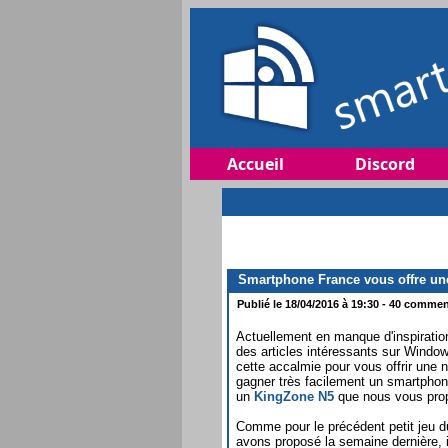
Accueil
Discord
Smartphone France vous offre une
Publié le 18/04/2016 à 19:30 - 40 comment
Actuellement en manque d'inspiration
des articles intéressants sur Window
cette accalmie pour vous offrir une n
gagner très facilement un smartphone
un
KingZone N5
que nous vous pro
Comme pour le précédent petit jeu
avons proposé la semaine dernière, il