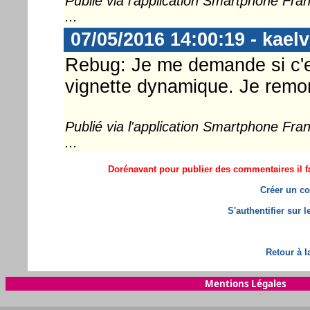
Publié via l'application Smartphone Fr
...
07/05/2016 14:00:19 - kaelv
Rebug: Je me demande si c'est
vignette dynamique. Je remon
Publié via l'application Smartphone Fr
...
Dorénavant pour publier des commentaires il fa
Créer un co
S'authentifier sur 
Retour à l
Mentions Légales