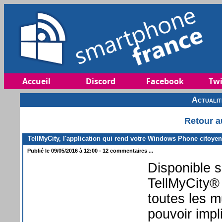
Accueil
Discord
Facebook
Twi
Actuali
Retour a
TellMyCity, l'application qui rend votre Windows Phone citoyen
Publié le 09/05/2016 à 12:00 - 12 commentaires ...
Disponible 
TellMyCity® 
toutes les mu
pouvoir impl