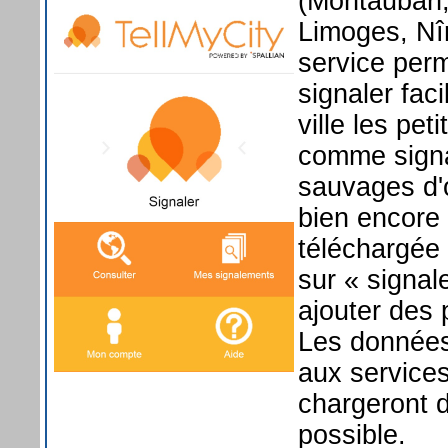
(Montauban,
Limoges, Nîm
service perm
signaler fac
ville les pet
comme signa
sauvages d'
bien encore u
téléchargée 
sur « signale
ajouter des 
Les données
aux service
chargeront d
possible.