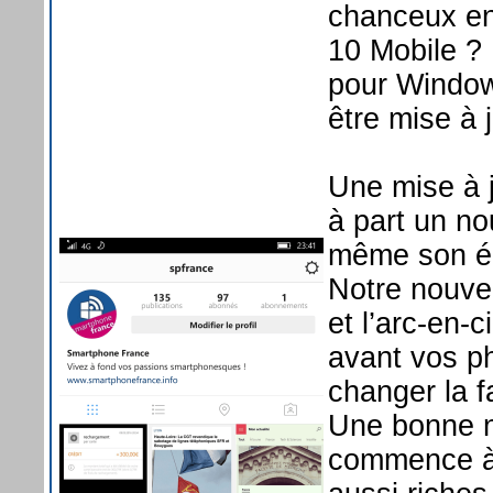
chanceux e
10 Mobile ? 
pour Window
être mise à 
Une mise à 
à part un no
même son éd
Notre nouvel
et l’arc-en-
avant vos p
changer la f
Une bonne n
commence à 