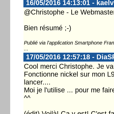
16/05/2016 14:13:01 - kaelv
@Christophe - Le Webmaster 
Bien résumé ;-)
Publié via l'application Smartphone Fr
...
17/05/2016 12:57:18 - DiaS
Cool merci Christophe. Je v
Fonctionne nickel sur mon L93
lancer....
Moi je l'utilise ... pour me fai
^^
(édit) Voilà! Ça y est! C'est 