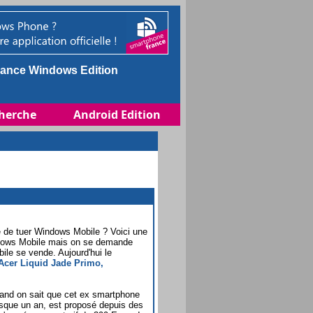
ance Windows Edition
herche
Android Edition
é de tuer Windows Mobile ? Voici une
Windows Mobile mais on se demande
le se vende. Aujourd'hui le
Acer Liquid Jade Primo,
uand on sait que cet ex smartphone
esque un an, est proposé depuis des