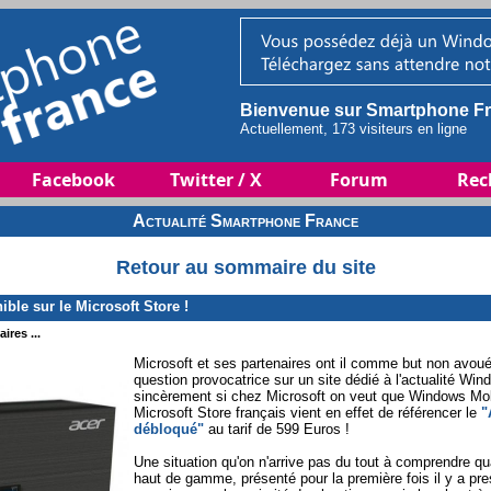
Bienvenue sur Smartphone Fr
Actuellement, 173 visiteurs en ligne
Facebook
Twitter / X
Forum
Rec
Actualité Smartphone France
Retour au sommaire du site
ble sur le Microsoft Store !
ires ...
Microsoft et ses partenaires ont il comme but non avou
question provocatrice sur un site dédié à l'actualité 
sincèrement si chez Microsoft on veut que Windows Mobi
Microsoft Store français vient en effet de référencer le
"
débloqué"
au tarif de 599 Euros !
Une situation qu'on n'arrive pas du tout à comprendre q
haut de gamme, présenté pour la première fois il y a pr