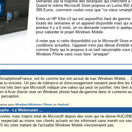
semaines par la majorité des boutiques qui cherchent à s
Quand le même Microsoft Store propose un Lumia 950 
399 Euros, comment voulez-vous que "ce vieux smartph
Entre un HP Elite x3 qui est aujourd'hui haut de gamme 
toutes les semaines et un appareil disponible mais qui a
preneur il y a 6 mois, on se demande vraiment si quelqu
pour saborder le projet Windows Mobile.
A noter que si cette disponibilité sur le Microsoft Store
conditions actuelles, l'appareil n'est pas dénué d'intérêt
comme Darty qui le propose à un tarif raisonnable vous 
Windows Phone sans vous faire "arnaquer".
r
t SmartphoneFrance, ont ils comme but non avoué de tuer Windows Mobile... J
ue tu envoies. Un peu de tolérance et d'encouragement seraient peut-être les
moi très bien que Microsoft indique une valeur qui peut se justifier, très bien 
 bien à Acer d'avoir oser un Windows phone haut-de-gamme dans le contexte ac
 perception.
France pour
Windows/Windows Phone
ou
Android
...
tophe - Le Webmaster ...
 certes mais mépris total de Microsoft depuis des mois qui ne donne AUCUNE i
respectait au moins ses clients actuels en les informant sans mentir sur ses 
S les sites traitant de l'actualité Windows Mobile n'existeraient pas.