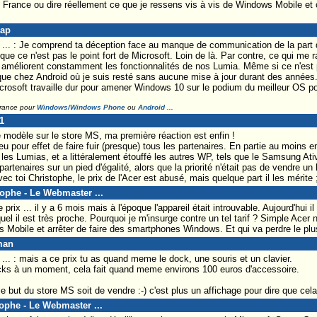
France ou dire réellement ce que je ressens vis à vis de Windows Mobile et 
Lap
.. : Je comprend ta déception face au manque de communication de la part de
 que ce n'est pas le point fort de Microsoft. Loin de là. Par contre, ce qui me r
i améliorent constamment les fonctionnalités de nos Lumia. Même si ce n'est 
que chez Android où je suis resté sans aucune mise à jour durant des années
crosoft travaille dur pour amener Windows 10 sur le podium du meilleur OS po
France pour
Windows/Windows Phone
ou
Android
...
1
modèle sur le store MS, ma première réaction est enfin !
u pour effet de faire fuir (presque) tous les partenaires. En partie au moins 
 les Lumias, et a littéralement étouffé les autres WP, tels que le Samsung Ati
 partenaires sur un pied d'égalité, alors que la priorité n'était pas de vendre 
ec toi Christophe, le prix de l'Acer est abusé, mais quelque part il les mérite ;
tophe - Le Webmaster ...
prix ... il y a 6 mois mais à l'époque l'appareil était introuvable. Aujourd'hui i
el il est très proche. Pourquoi je m'insurge contre un tel tarif ? Simple Acer
s Mobile et arrêter de faire des smartphones Windows. Et qui va perdre le plus
man
. : mais a ce prix tu as quand meme le dock, une souris et un clavier.
s à un moment, cela fait quand meme environs 100 euros d'accessoire.
e but du store MS soit de vendre :-) c'est plus un affichage pour dire que cela
tophe - Le Webmaster ...