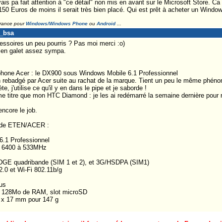
ais pa fait attention à "ce détail" non mis en avant sur le Microsoft Store. Ca
à 150 Euros de moins il serait très bien placé. Qui est prêt à acheter un Win
France pour
Windows/Windows Phone
ou
Android
...
o_bsa
ssoires un peu pourris ? Pas moi merci :o)
 en galet assez sympa.
tphone Acer : le DX900 sous Windows Mobile 6.1 Professionnel
ish rebadgé par Acer suite au rachat de la marque. Tient un peu le même phé
, j'utilise ce qu'il y en dans le pipe et je saborde !
me titre que mon HTC Diamond : je les ai redémarré la semaine dernière pour r
encore le job.
0 de ETEN/ACER :
6.1 Professionnel
C 6400 à 533MHz
GE quadribande (SIM 1 et 2), et 3G/HSDPA (SIM1)
.0 et Wi-Fi 802.11b/g
us
 128Mo de RAM, slot microSD
 x 17 mm pour 147 g