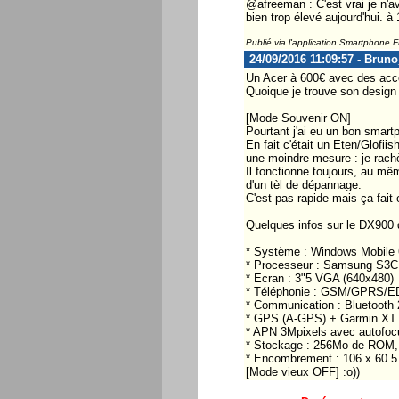
@afreeman : C'est vrai je n'av
bien trop élevé aujourd'hui. 
Publié via l'application Smartphone 
24/09/2016 11:09:57 - Brun
Un Acer à 600€ avec des acce
Quoique je trouve son design
[Mode Souvenir ON]
Pourtant j'ai eu un bon smar
En fait c'était un Eten/Glofi
une moindre mesure : je rachète
Il fonctionne toujours, au mê
d'un tèl de dépannage.
C'est pas rapide mais ça fait 
Quelques infos sur le DX90
* Système : Windows Mobile 
* Processeur : Samsung S3
* Ecran : 3"5 VGA (640x480)
* Téléphonie : GSM/GPRS/ED
* Communication : Bluetooth 2
* GPS (A-GPS) + Garmin XT
* APN 3Mpixels avec autofoc
* Stockage : 256Mo de ROM,
* Encombrement : 106 x 60.5
[Mode vieux OFF] :o))