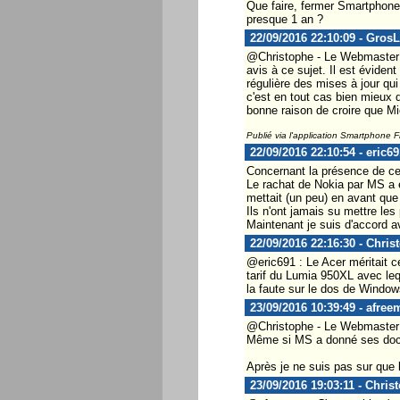
Que faire, fermer Smartphone 
presque 1 an ?
22/09/2016 22:10:09 - Gros
@Christophe - Le Webmaster .
avis à ce sujet. Il est évident
régulière des mises à jour qu
c'est en tout cas bien mieux 
bonne raison de croire que Mi
Publié via l'application Smartphone 
22/09/2016 22:10:54 - eric69
Concernant la présence de ce 
Le rachat de Nokia par MS a e
mettait (un peu) en avant que
Ils n'ont jamais su mettre les
Maintenant je suis d'accord av
22/09/2016 22:16:30 - Chris
@eric691 : Le Acer méritait ce 
tarif du Lumia 950XL avec lequ
la faute sur le dos de Window
23/09/2016 10:39:49 - afree
@Christophe - Le Webmaster ..
Même si MS a donné ses dock
Après je ne suis pas sur que l
23/09/2016 19:03:11 - Chris