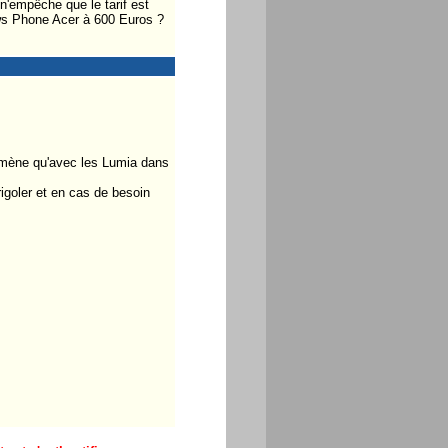
 n'empêche que le tarif est
dows Phone Acer à 600 Euros ?
nomène qu'avec les Lumia dans
igoler et en cas de besoin