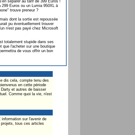
'en séparer au tarif de 399 Euros !
à 299 Euros ou un Lumia 950XL à
one" trouve preneur ?
mais dont la sortie est repoussée
urait pu éventuellement trouver
'un n'est pas payé chez Microsoft
 est totalement stupide dans ses
 et que l'acheter sur une boutique
permettra de vous offrir un bon
e dis cela, compte tenu des
 bienvenus en cette période
à Darty et autres de baisser
tuel. Comme quoi la vie, n'est
nformation sur l'avenir de
projets, tous ces articles