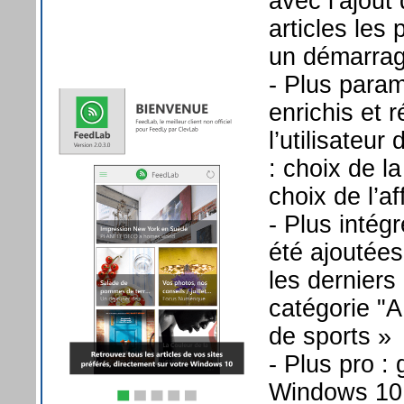
avec l’ajout
articles les
un démarrage
- Plus param
enrichis et 
l’utilisateu
: choix de l
choix de l’af
- Plus inté
été ajoutées
les derniers
catégorie "
de sports »
- Plus pro 
Windows 10