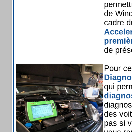
permett
de Wind
cadre 
Accele
premiè
de prés
Pour ce
Diagnos
qui per
diagno
diagnost
des voi
pas si v