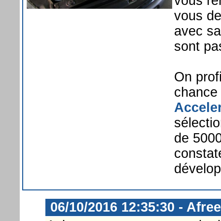
vous ren
vous de
avec sa
sont pas
On prof
chance 
Accele
sélecti
de 5000
constat
dévelop
06/10/2016 12:35:30 - Afr