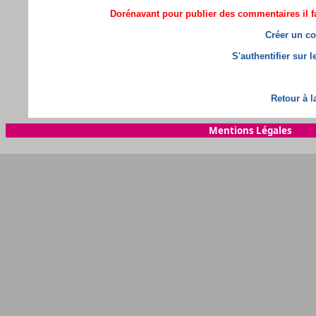
Dorénavant pour publier des commentaires il fa
Créer un co
S'authentifier sur 
Retour à l
Mentions Légales