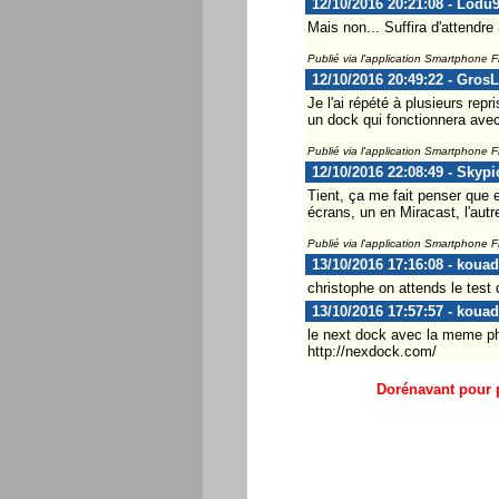
12/10/2016 20:21:08 - Lodu
Mais non... Suffira d'attendre 
Publié via l'application Smartphone 
12/10/2016 20:49:22 - Gros
Je l'ai répété à plusieurs rep
un dock qui fonctionnera av
Publié via l'application Smartphone 
12/10/2016 22:08:49 - Skypi
Tient, ça me fait penser que
écrans, un en Miracast, l'autr
Publié via l'application Smartphone 
13/10/2016 17:16:08 - kouad
christophe on attends le test 
13/10/2016 17:57:57 - kouad
le next dock avec la meme phil
http://nexdock.com/
Dorénavant pour p