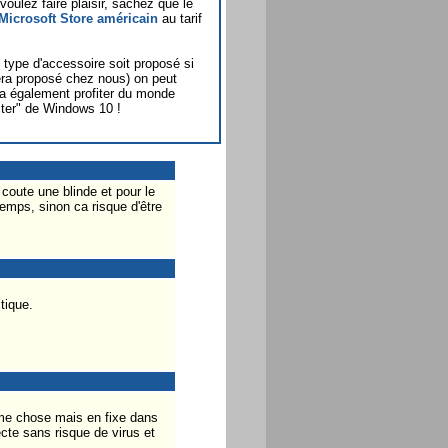
oulez faire plaisir, sachez que le
 Microsoft Store américain
au tarif
type d'accessoire soit proposé si
sera proposé chez nous) on peut
urra également profiter du monde
cter" de Windows 10 !
 coute une blinde et pour le
emps, sinon ca risque d'être
tique.
eme chose mais en fixe dans
cte sans risque de virus et