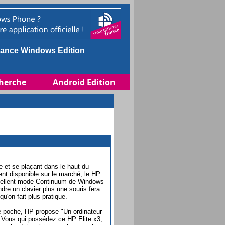
ance Windows Edition
herche
Android Edition
 et se plaçant dans le haut du
nt disponible sur le marché, le HP
'excellent mode Continuum de Windows
ndre un clavier plus une souris fera
qu'on fait plus pratique.
de poche, HP propose "Un ordinateur
 Vous qui possédez ce HP Elite x3,