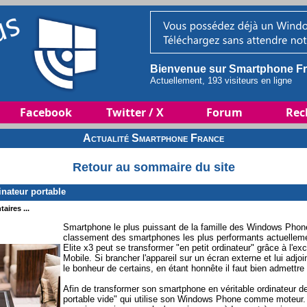
Bienvenue sur Smartphone Fr
Actuellement, 193 visiteurs en ligne
Facebook
Twitter / X
Forum
Rec
Actualité Smartphone France
Retour au sommaire du site
nateur portable
aires ...
Smartphone le plus puissant de la famille des Windows Phone
classement des smartphones les plus performants actuelleme
Elite x3 peut se transformer "en petit ordinateur" grâce à l
Mobile. Si brancher l'appareil sur un écran externe et lui adjoi
le bonheur de certains, en étant honnête il faut bien admettre 
Afin de transformer son smartphone en véritable ordinateur 
portable vide" qui utilise son Windows Phone comme moteur.