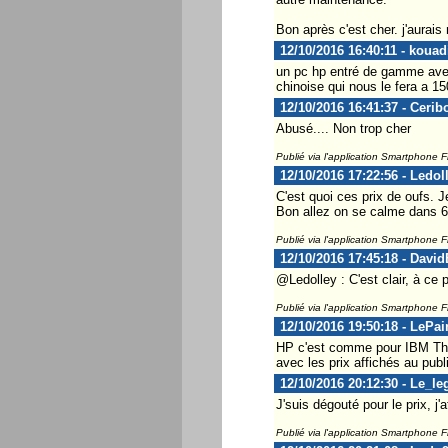
Bon après c'est cher. j'aurai
12/10/2016 16:40:11 - kouad
un pc hp entré de gamme avec 
chinoise qui nous le fera a 15
12/10/2016 16:41:37 - Cerib
Abusé.... Non trop cher
Publié via l'application Smartphone 
12/10/2016 17:22:56 - Ledol
C'est quoi ces prix de oufs. 
Bon allez on se calme dans 6 
Publié via l'application Smartphone 
12/10/2016 17:45:18 - Davi
@Ledolley : C'est clair, à ce p
Publié via l'application Smartphone 
12/10/2016 19:50:18 - LePai
HP c'est comme pour IBM Think
avec les prix affichés au publ
12/10/2016 20:12:30 - Le_le
J'suis dégouté pour le prix, j
Publié via l'application Smartphone 