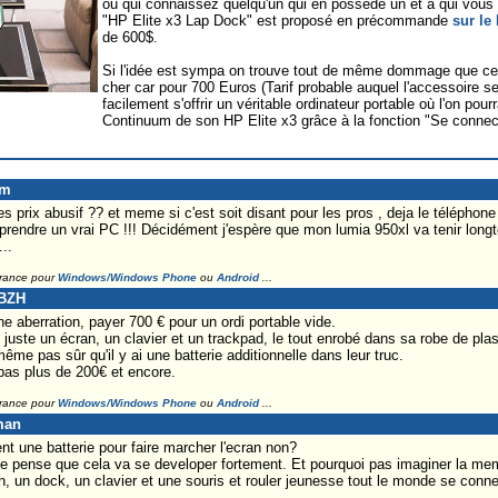
ou qui connaissez quelqu'un qui en possède un et à qui vous v
"HP Elite x3 Lap Dock" est proposé en précommande
sur le
de 600$.
Si l'idée est sympa on trouve tout de même dommage que ce 
cher car pour 700 Euros (Tarif probable auquel l'accessoire 
facilement s'offrir un véritable ordinateur portable où l'on po
Continuum de son HP Elite x3 grâce à la fonction "Se conne
ym
es prix abusif ?? et meme si c'est soit disant pour les pros , deja le téléphone
prendre un vrai PC !!! Décidément j'espère que mon lumia 950xl va tenir longt
..
France pour
Windows/Windows Phone
ou
Android
...
dBZH
e aberration, payer 700 € pour un ordi portable vide.
t juste un écran, un clavier et un trackpad, le tout enrobé dans sa robe de plas
même pas sûr qu'il y ai une batterie additionnelle dans leur truc.
pas plus de 200€ et encore.
France pour
Windows/Windows Phone
ou
Android
...
man
 une batterie pour faire marcher l'ecran non?
et je pense que cela va se developer fortement. Et pourquoi pas imaginer la m
n, un dock, un clavier et une souris et rouler jeunesse tout le monde se conne