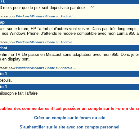
971
3 mois pour que le prix soit déjà divisé par deux... ^^
France pour
Windows/Windows Phone
ou
Android
...
Lap
rises sur le forum, HP l'a fait et d'autres vont suivre. Dans pas très longtemps
ec nos Windows Phone. J'attends le modèle compatible avec mon Lumia 950 a
France pour
Windows/Windows Phone
ou
Android
...
chat
 enfin ma TV LG passe en Miracast sans adaptateur avec mon 950. Donc je pr
e en display port.
France pour
Windows/Windows Phone
ou
Android
...
io 1
depuis.
io 1
osophie fait l'affaire
ublier des commentaires il faut posséder un compte sur le Forum du site
Créer un compte sur le forum du site
S'authentifier sur le site avec son compte personnel