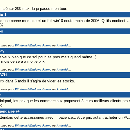
s misé sur 200 max. là je passe mon tour.
io 1
une bonne memoire et un full win10 coute moins de 300€. Qu'ils confient la f
0€
oo
France pour
Windows/Windows Phone
ou
Android
...
ley
Je veux bien que ce soi pour les pros mais quand même :(
mois ce sera à moitié prix
France pour
Windows/Windows Phone
ou
Android
...
dBZH
rix dans 6 mois il s'agira de vider les stocks.
France pour
Windows/Windows Phone
ou
Android
...
n
pad, les prix que les commerciaux proposent à leurs meilleurs clients pro n
ic
gendaire-74
'attendais cette accessoires avec impatience... A ce prix autant acheter un PC.
France pour
Windows/Windows Phone
ou
Android
...