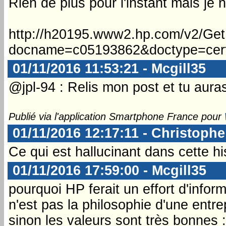
Rien de plus pour l'instant mais je 
http://h20195.www2.hp.com/v2/Ge
docname=c05193862&doctype=certi
01/11/2016 11:53:21 - Mcgill35
@jpl-94 : Relis mon post et tu aura
Publié via l'application Smartphone France pour
01/11/2016 12:17:11 - Christophe
Ce qui est hallucinant dans cette his
01/11/2016 17:59:00 - Mcgill35
pourquoi HP ferait un effort d'infor
n'est pas la philosophie d'une entrep
sinon les valeurs sont très bonnes