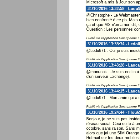
Microsoft a mis à Jour son ap
31/10/2016 13:32:58 - Lodu
@Christophe - Le Webmaster ...
bien confronté à ce pb. Mais 
ça et que MS n'en a rien dit, 
Question : Les personnes conc
Publié via l'application Smartphone 
31/10/2016 13:35:34 - Ledol
@Lodu971 : Oui je suis inside
Publié via l'application Smartphone 
31/10/2016 13:43:28 - Lauca
@manunok : Je suis enclin à 
d'un serveur Exchange).
Publié via l'application Smartphone 
31/10/2016 13:44:15 - Lauca
@Lodu971 : Mon amie qui a eu 
Publié via l'application Smartphone 
31/10/2016 19:24:44 - filou6
Bonjour, je ne suis pas insi
réseau social. Ceci suite à un
octobre, sans raison. Sans m
alors que jai une SIM Orange
Hotmail sur les deux mobiles. 