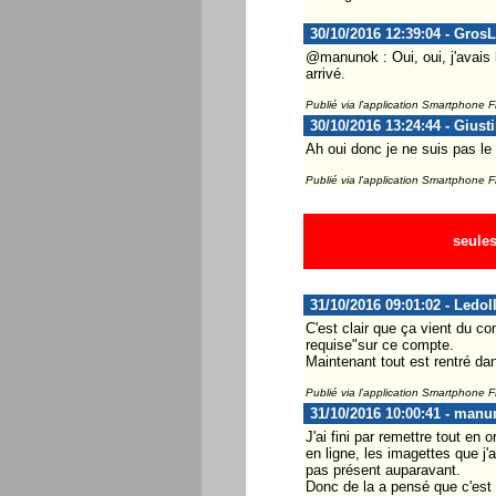
30/10/2016 12:39:04 - Gros
@manunok : Oui, oui, j'avais 
arrivé.
Publié via l'application Smartphone 
30/10/2016 13:24:44 - Giust
Ah oui donc je ne suis pas le 
Publié via l'application Smartphone 
seules
31/10/2016 09:01:02 - Ledol
C'est clair que ça vient du co
requise"sur ce compte.
Maintenant tout est rentré dan
Publié via l'application Smartphone 
31/10/2016 10:00:41 - manu
J'ai fini par remettre tout e
en ligne, les imagettes que 
pas présent auparavant.
Donc de la a pensé que c'est 