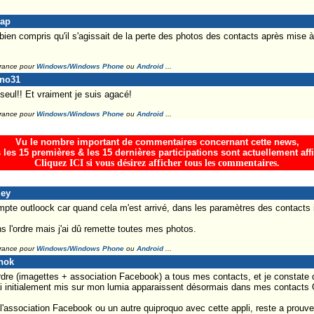
Lap
bien compris qu'il s'agissait de la perte des photos des contacts après mise à
France pour
Windows/Windows Phone
ou
Android
...
ino31
seul!! Et vraiment je suis agacé!
France pour
Windows/Windows Phone
ou
Android
...
Vu le nombre important de commentaires concernant cette news,
 les 15 premières & les 15 dernières participations sont actuellement aff
Cliquez ICI si vous désirez afficher tous les commentaires.
ley
mpte outloock car quand cela m'est arrivé, dans les paramètres des contacts il 
s l'ordre mais j'ai dû remette toutes mes photos.
France pour
Windows/Windows Phone
ou
Android
...
nok
n ordre (imagettes + association Facebook) a tous mes contacts, et je const
j'ai initialement mis sur mon lumia apparaissent désormais dans mes contact
l'association Facebook ou un autre quiproquo avec cette appli, reste a prouver