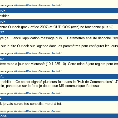
France pour
Windows/Windows Phone
ou
Android
...
nok
nsider
nok
 entre Outlook (pack office 2007) et OUTLOOK (web) ne fonctionne plus :((
o77
ye ça : Lance l'application message puis ... Paramètres ensuite décoche "s
ler sur le site Outlook sur l'agenda dans les paramètres pour configurer les jou
France pour
Windows/Windows Phone
ou
Android
...
Lap
'être mise à jour par Microsoft (10.1.2851.0). Cette mise à jour règlera peut ê
France pour
Windows/Windows Phone
ou
Android
...
971
it pchiiiit... Ce pb est signalé plusieurs fois dans le "Hub de Commentaires". J
ein, parce que sur le fond je doute que MS communique là dessus...
France pour
Windows/Windows Phone
ou
Android
...
5
 je vais suivre tes conseils, merci à toi.
France pour
Windows/Windows Phone
ou
Android
...
hone