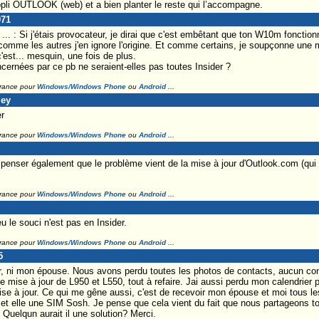
pli OUTLOOK (web) et a bien planter le reste qui l’accompagne.
971
 : Si j'étais provocateur, je dirai que c'est embêtant que ton W10m fonctionne 
comme les autres j'en ignore l'origine. Et comme certains, je soupçonne une m
c'est... mesquin, une fois de plus.
ernées par ce pb ne seraient-elles pas toutes Insider ?
France pour
Windows/Windows Phone
ou
Android
...
ley
r
France pour
Windows/Windows Phone
ou
Android
...
penser également que le problème vient de la mise à jour d'Outlook.com (qui
France pour
Windows/Windows Phone
ou
Android
...
le souci n'est pas en Insider.
France pour
Windows/Windows Phone
ou
Android
...
5
der, ni mon épouse. Nous avons perdu toutes les photos de contacts, aucun c
e mise à jour de L950 et L550, tout à refaire. Jai aussi perdu mon calendrier p
ise à jour. Ce qui me gêne aussi, c'est de recevoir mon épouse et moi tous l
 et elle une SIM Sosh. Je pense que cela vient du fait que nous partageons 
Quelqun aurait il une solution? Merci.