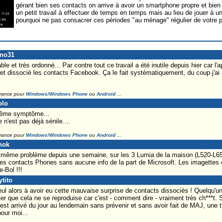
gérant bien ses contacts on arrive à avoir un smartphone propre et bien p
un petit travail à effectuer de temps en temps mais au lieu de jouer à u
pourquoi ne pas consacrer ces périodes "au ménage" régulier de votre 
ino31
able et très ordonné... Par contre tout ce travail a été inutile depuis hier car l'
t dissocié les contacts Facebook. Ça le fait systématiquement, du coup j'ai a
France pour
Windows/Windows Phone
ou
Android
...
olo
même symptôme...
 n'est pas déjà sénile....
France pour
Windows/Windows Phone
ou
Android
...
nok
 même problème depuis une semaine, sur les 3 Lumia de la maison (L520-L65
des contacts Phones sans aucune info de la part de Microsoft. Les imagettes o
e-Bol !!!
tito
l alors à avoir eu cette mauvaise surprise de contacts dissociés ! Quelqu'un s
r que cela ne se reproduise car c'est - comment dire - vraiment très ch***t. S
'est arrivé du jour au lendemain sans prévenir et sans avoir fait de MAJ, une
our moi...