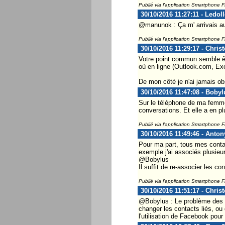
Publié via l'application Smartphone 
30/10/2016 11:27:11 - Ledol
@manunok : Ça m' arrivais aus
Publié via l'application Smartphone 
30/10/2016 11:29:17 - Chris
Votre point commun semble êtr
où en ligne (Outlook.com, Exc
De mon côté je n'ai jamais o
30/10/2016 11:47:08 - Bobyl
Sur le téléphone de ma femme 
conversations. Et elle a en p
Publié via l'application Smartphone 
30/10/2016 11:49:46 - Antony
Pour ma part, tous mes conta
exemple j'ai associés plusieu
@Bobylus
Il suffit de re-associer les 
Publié via l'application Smartphone 
30/10/2016 11:51:17 - Chris
@Bobylus : Le problème des n
changer les contacts liés, ou 
l'utilisation de Facebook pour