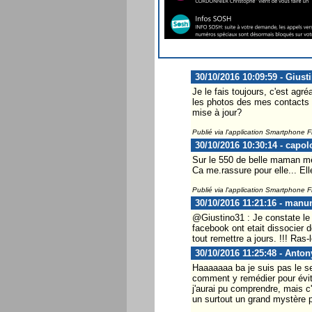
30/10/2016 10:09:59 - Giust
Je le fais toujours, c'est agré
les photos des mes contacts e
mise à jour?
Publié via l'application Smartphone 
30/10/2016 10:30:14 - capol
Sur le 550 de belle maman 
Ca me.rassure pour elle... Elle
Publié via l'application Smartphone 
30/10/2016 11:21:16 - manu
@Giustino31 : Je constate le
facebook ont etait dissocier 
tout remettre a jours. !!! Ras-l
30/10/2016 11:25:48 - Antony
Haaaaaaa ba je suis pas le seu
comment y remédier pour évite
j'aurai pu comprendre, mais c
un surtout un grand mystère p