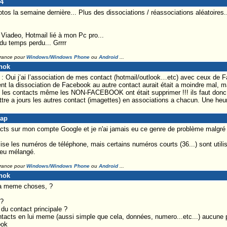
64
otos la semaine dernière... Plus des dissociations / réassociations aléatoires..
Viadeo, Hotmail lié à mon Pc pro...
u temps perdu... Grrrr
France pour
Windows/Windows Phone
ou
Android
...
nok
 Oui j’ai l’association de mes contact (hotmail/outlook…etc) avec ceux de F
nt la dissociation de Facebook au autre contact aurait était a moindre mal, m
s les contacts même les NON-FACEBOOK ont était supprimer !!! ils faut donc 
tre a jours les autres contact (imagettes) en associations a chacun. Une heu
Lap
tacts sur mon compte Google et je n'ai jamais eu ce genre de problème malgr
ilise les numéros de téléphone, mais certains numéros courts (36...) sont utili
 peu mélangé.
France pour
Windows/Windows Phone
ou
Android
...
nok
la meme choses, ?
 ?
du contact principale ?
ntacts en lui meme (aussi simple que cela, données, numero...etc...) aucune 
ook