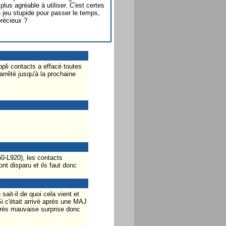
lus agréable à utiliser. C'est certes
n jeu stupide pour passer le temps,
précieux ?
appli contacts a effacé toutes
rrêté jusqu'à la prochaine
0-L920), les contacts
nt disparu et ils faut donc
ait-il de quoi cela vient et
i c'était arrivé après une MAJ
 très mauvaise surprise donc