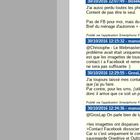
30/10/2016 12:07:49 - Bose
J'ai aussi perdu toutes les ph
Content de pas être le seul.
Pas de FB pour moi, mais du 
Bref du ménage d'automne + d
Publié via l'application Smartphone 
30/10/2016 12:15:32 - manu
@Christophe - Le Webmaster :
problème avait était uniqueme
est que les imagettes de tou
contact t a Facebook et remet
ne sera pas suffisante :)
30/10/2016 12:29:55 - Gros
J'ai toujours laissé mes con
que j'ai pu faire.
Par contre, pour les sms, j'ut
donc il arrive que ce soit un
Publié via l'application Smartphone 
30/10/2016 12:34:36 - manu
@GrosLap On parle bien de 
>les imagettes ont disparues
>Contact Facebook dissocier 
Car si c'est uniquement le co
sauvegarde Onedrive et Outl