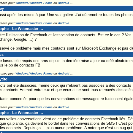
France pour
Windows/Windows Phone
ou
Android
...
ley
si après les mises à jour. Une vrai galère. J'ai dû remettre toutes les photos
France pour
Windows/Windows Phone
ou
Android
...
tophe - Le Webmaster ...
e l'utilisation de Facebook et l'association de contacts. Est ce le cas ? Vo
hange, Google, ...) ?
bservé ce problème mais mes contacts sont sur Microsoft Exchange et pas d'u
us
lorsqu elle reçois des sms depuis la dernière mise a jour ca créé aléatoirem
lus le pb de contacts FB
France pour
Windows/Windows Phone
ou
Android
...
tito
cts ont été dissociés, même ceux qui n'étaient pas associés à des contacts
rs contacts Hotmail entre eux et que ceux-ci se sont tous retrouvés dissociés
contacts concernés pour que les conversations de messages re-fusionnent égal
France pour
Windows/Windows Phone
ou
Android
...
tophe - Le Webmaster ...
ouvelles conversations vient de ce problème de contacts Facebook liés. Dès
que ça plante, ça devient le bordel dans les conversations de SMS ! C'est pour
 les contacts. Depuis ça ... plus aucun problème. A noter que c'est un bug qui