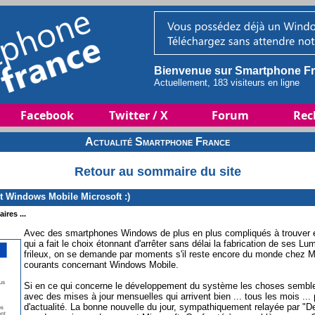
Bienvenue sur Smartphone Fr
Actuellement, 183 visiteurs en ligne
Facebook
Twitter / X
Forum
Rec
Actualité Smartphone France
Retour au sommaire du site
t Windows Mobile Microsoft :)
ires ...
Avec des smartphones Windows de plus en plus compliqués à trouver e
qui a fait le choix étonnant d'arrêter sans délai la fabrication de ses Lu
frileux, on se demande par moments s'il reste encore du monde chez Mic
courants concernant Windows Mobile.
Si en ce qui concerne le développement du système les choses semblen
avec des mises à jour mensuelles qui arrivent bien ... tous les mois ... 
d'actualité. La bonne nouvelle du jour, sympathiquement relayée par "De