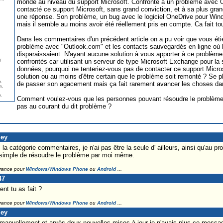
monde au niveau du support Microsoft. Confronté à un problème avec On
contacté ce support Microsoft, sans grand conviction, et à sa plus gran
une réponse. Son problème, un bug avec le logiciel OneDrive pour Wind
mais il semble au moins avoir été réellement pris en compte. Ca fait touj
Dans les commentaires d'un précédent article on a pu voir que vous ét
problème avec "Outlook.com" et les contacts sauvegardés en ligne où le
disparaissaient. N'ayant aucune solution à vous apporter à ce problè
confrontés car utilisant un serveur de type Microsoft Exchange pour la
données, pourquoi ne tenteriez-vous pas de contacter ce support Micros
solution ou au moins d'être certain que le problème soit remonté ? Se 
de passer son agacement mais ça fait rarement avancer les choses dan
Comment voulez-vous que les personnes pouvant résoudre le problème pu
pas au courant du dit problème ?
ley
la catégorie commentaires, je n'ai pas être la seule d' ailleurs, ainsi qu'au 
simple de résoudre le problème par moi même.
France pour
Windows/Windows Phone
ou
Android
...
47
nt tu as fait ?
France pour
Windows/Windows Phone
ou
Android
...
ley
manuellement et après deux nouvelles mises à jour je n'avais plus ce message