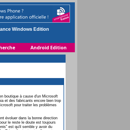
ance Windows Edition
herche
Android Edition
n boutique à cause d'un Microsoft
mia et des fabricants encore bien trop
rosoft pour traiter les problèmes
t évoluer dans la bonne direction
pour le reste le doute est toujours
nis" est qu'il semble y avoir du