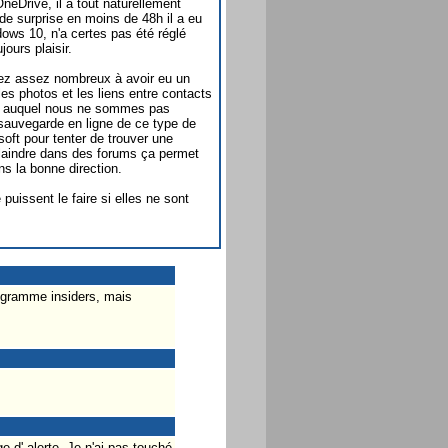
eDrive, il a tout naturellement
de surprise en moins de 48h il a eu
ows 10, n'a certes pas été réglé
ours plaisir.
iez assez nombreux à avoir eu un
s photos et les liens entre contacts
me auquel nous ne sommes pas
 sauvegarde en ligne de ce type de
oft pour tenter de trouver une
plaindre dans des forums ça permet
s la bonne direction.
issent le faire si elles ne sont
programme insiders, mais
 d' alerte. Je n'ai pas touché