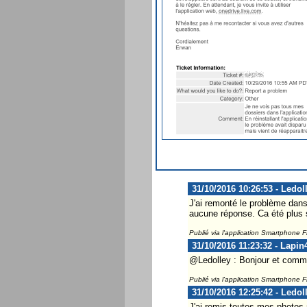
31/10/2016 10:26:53 - Ledol
J'ai remonté le problème dans 
aucune réponse. Ca été plus 
Publié via l'application Smartphone 
31/10/2016 11:23:32 - Lapin
@Ledolley : Bonjour et comme
Publié via l'application Smartphone 
31/10/2016 12:25:42 - Ledol
J'ai remis toutes mes photos 