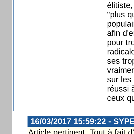
élitist
"plus q
populai
afin d'
pour tr
radical
ses tro
vraimen
sur les
réussi 
ceux qu
16/03/2017 15:59:22 - SYP
Article pertinent. Tout à fait 