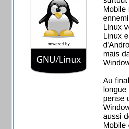
surtout
Mobile 
ennemi"
Linux v
Linux e
d'Andro
mais da
Windows
Au fina
longue 
pense q
Windows
aussi d
Mobile 