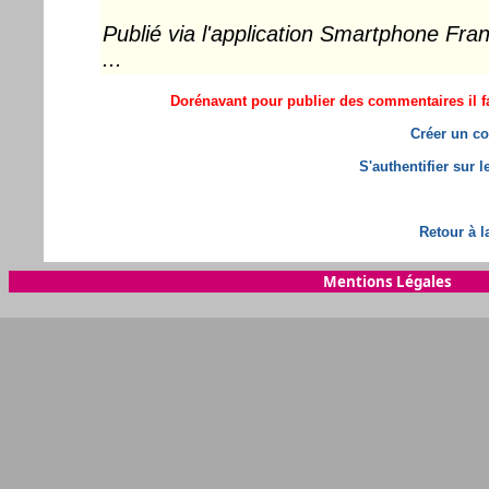
Publié via l'application Smartphone Fr
...
Dorénavant pour publier des commentaires il fa
Créer un co
S'authentifier sur 
Retour à l
Mentions Légales