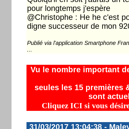
pour longtemps j'espère
@Christophe : He he c'est pou
digne successeur de mon 92
Publié via l'application Smartphone Fr
...
Vu le nombre important d
seules les 15 premières &
sont actue
Cliquez ICI si vous désir
31/03/2017 13:04:38 - Mal