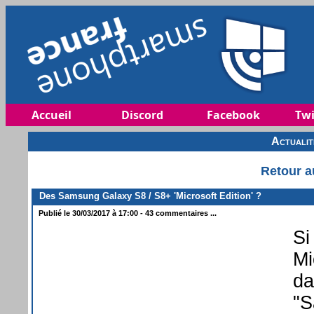
Accueil
Discord
Facebook
Twi
Actuali
Retour a
Des Samsung Galaxy S8 / S8+ 'Microsoft Edition' ?
Publié le 30/03/2017 à 17:00 - 43 commentaires ...
Si
Mi
da
"S