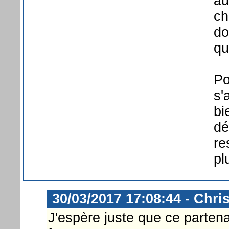
au
ch
do
qu
Po
s'
bi
dé
re
pl
30/03/2017 17:08:44 - Chri
J'espère juste que ce parten