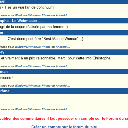
man
 T es un vrai fan de continuum
France pour
Windows/Windows Phone
ou
Android
...
tophe - Le Webmaster ...
agit de la coque réalisée par ma femme ;)
un
.. : C'est donc peut-être "Best Maried Woman" ;-)
France pour
Windows/Windows Phone
ou
Android
...
ley
t vraiment à un prix raisonnable. Merci pour cette info Christophe.
France pour
Windows/Windows Phone
ou
Android
...
eman
 mienne !
France pour
Windows/Windows Phone
ou
Android
...
Drôme
France pour
Windows/Windows Phone
ou
Android
...
ublier des commentaires il faut posséder un compte sur le Forum du site
Créer un compte sur le forum du site