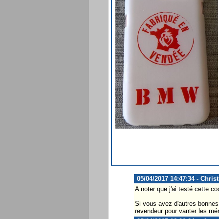
05/04/2017 14:47:34 - Chris
A noter que j'ai testé cette
Si vous avez d'autres bonnes 
revendeur pour vanter les mér