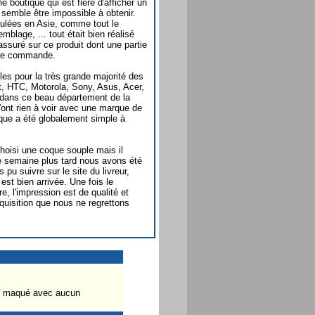
e boutique qui est fière d'afficher un
 semble être impossible à obtenir.
oulées en Asie, comme tout le
blage, ... tout était bien réalisé
assuré sur ce produit dont une partie
tre commande.
les pour la très grande majorité des
 HTC, Motorola, Sony, Asus, Acer,
és dans ce beau département de la
'ont rien à voir avec une marque de
oque a été globalement simple à
hoisi une coque souple mais il
e semaine plus tard nous avons été
pu suivre sur le site du livreur,
est bien arrivée. Une fois le
e, l'impression est de qualité et
quisition que nous ne regrettons
uis maqué avec aucun