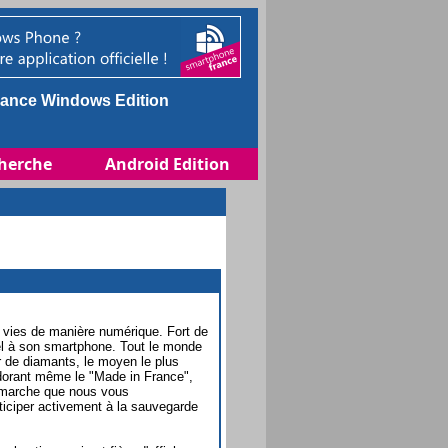
ance Windows Edition
herche
Android Edition
 vies de manière numérique. Fort de
nel à son smartphone. Tout le monde
r de diamants, le moyen le plus
adorant même le "Made in France",
émarche que nous vous
ticiper activement à la sauvegarde