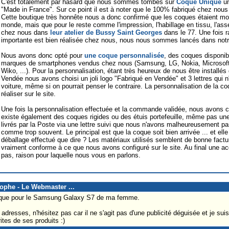
C'est totalement par hasard que nous sommes tombés sur
Coque Unique
un
"Made in France". Sur ce point il est à noter que le 100% fabriqué chez nous
Cette boutique très honnête nous a donc confirmé que les coques étaient m
monde, mais que pour le reste comme l'impression, l'habillage en tissu, l'assem
chez nous dans
leur atelier de Bussy Saint Georges
dans le 77. Une fois r
importante est bien réalisée chez nous, nous nous sommes lancés dans no
Nous avons donc opté pour
une coque personnalisée
, des coques disponib
marques de smartphones vendus chez nous (Samsung, LG, Nokia, Microsoft,
Wiko, ...). Pour la personnalisation, étant très heureux de nous être install
Vendée nous avons choisi un joli logo "Fabriqué en Vendée" et 3 lettres qui n
voiture, même si on pourrait penser le contraire. La personnalisation de la c
réaliser sur le site.
Une fois la personnalisation effectuée et la commande validée, nous avons c
existe également des coques rigides ou des étuis portefeuille, même pas un
livrés par la Poste via une lettre suivi que nous n'avons malheureusement pas 
comme trop souvent. Le principal est que la coque soit bien arrivée ... et elle 
déballage effectué que dire ? Les matériaux utilisés semblent de bonne factur
vraiment conforme à ce que nous avons configuré sur le site. Au final une ac
pas, raison pour laquelle nous vous en parlons.
tophe - Le Webmaster ...
 coque pour le Samsung Galaxy S7 de ma femme.
adresses, n'hésitez pas car il ne s'agit pas d'une publicité déguisée et je s
ites de ses produits :)