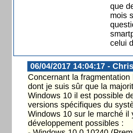
que de
mois s
questi
smartp
celui 
06/04/2017 14:04:17 - Chri
Concernant la fragmentation lo
dont je suis sûr que la majori
Windows 10 il est possible de
versions spécifiques du syst
Windows 10 sur le marché il 
développement possibles :
- Windows 10.0.10240 (Premi