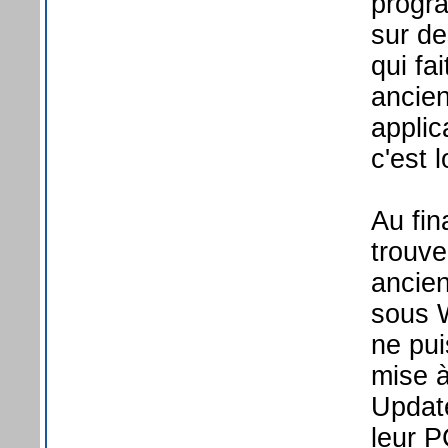
progr
sur d
qui fa
ancie
applic
c'est 
Au fin
trouve
ancien
sous 
ne pui
mise 
Update
leur P