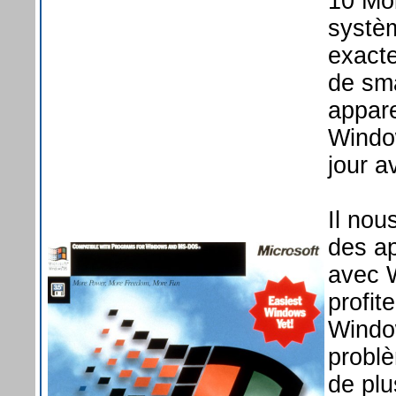
10 Mob
systè
exact
de sm
appare
Windo
jour a
Il nou
des ap
avec 
profit
Windo
problè
de plu