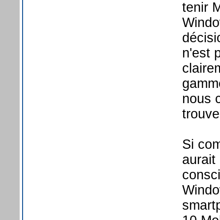
tenir 
Windo
décis
n'est 
claire
gamme 
nous c
trouve
Si co
aurait
consci
Windo
smart