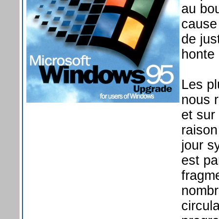
au bou
cause
de jus
honte 
Les p
nous r
et sur
raison
jour s
est pa
fragm
nombre
circul