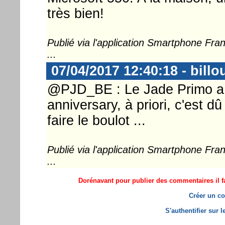
très bien!
Publié via l'application Smartphone Fr
...
07/04/2017 12:40:18 - billo
@PJD_BE : Le Jade Primo a d
anniversary, à priori, c'est dû
faire le boulot ...
Publié via l'application Smartphone Fr
...
Dorénavant pour publier des commentaires il fa
Créer un co
S'authentifier sur 