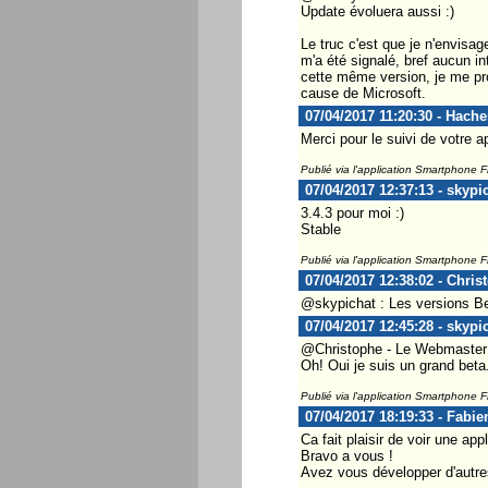
Update évoluera aussi :)
Le truc c'est que je n'envisag
m'a été signalé, bref aucun 
cette même version, je me pro
cause de Microsoft.
07/04/2017 11:20:30 - Hach
Merci pour le suivi de votre ap
Publié via l'application Smartphone 
07/04/2017 12:37:13 - skypi
3.4.3 pour moi :)
Stable
Publié via l'application Smartphone 
07/04/2017 12:38:02 - Chris
@skypichat : Les versions Bet
07/04/2017 12:45:28 - skypi
@Christophe - Le Webmaster .
Oh! Oui je suis un grand beta.
Publié via l'application Smartphone 
07/04/2017 18:19:33 - Fabie
Ca fait plaisir de voir une ap
Bravo a vous !
Avez vous développer d'autres