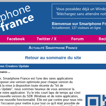
Bienvenue sur Smartphone Fr
Actuellement, 137 visiteurs en ligne
Facebook
Twitter / X
Forum
Rec
Actualité Smartphone France
Retour au sommaire du site
ws Creators Update
aires ...
, Smartphone France est l'une des rares applications
oposer une version optimisée pour chaque version du
 la mise à disposition toute récente du "kit de
 Update", nous sommes heureux de vous annoncer la
e notre application. Vu le très court laps de temps qui s'est
e nouvelle version du SDK Windows et de notre application,
ne nouvelle fonctionnalité. Elle est par contre pour nous très
l'occasion pour mettre à jour tout ce qu'il était possible de