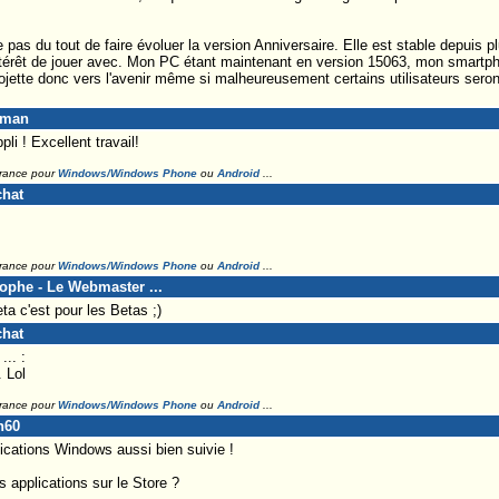
e pas du tout de faire évoluer la version Anniversaire. Elle est stable depuis 
intérêt de jouer avec. Mon PC étant maintenant en version 15063, mon smartph
jette donc vers l'avenir même si malheureusement certains utilisateurs seront
eman
pli ! Excellent travail!
France pour
Windows/Windows Phone
ou
Android
...
chat
France pour
Windows/Windows Phone
ou
Android
...
tophe - Le Webmaster ...
a c'est pour les Betas ;)
chat
.. :
 Lol
France pour
Windows/Windows Phone
ou
Android
...
n60
plications Windows aussi bien suivie !
 applications sur le Store ?