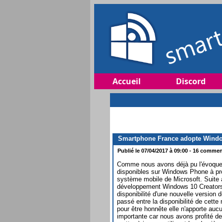
Accueil
Discord
Smartphone France adopte Windo
Publié le 07/04/2017 à 09:00 - 16 comment
Comme nous avons déjà pu l'évoquer
disponibles sur Windows Phone à pr
système mobile de Microsoft. Suite à
développement Windows 10 Creators
disponibilité d'une nouvelle version d
passé entre la disponibilité de cett
pour être honnête elle n'apporte aucu
importante car nous avons profité de 