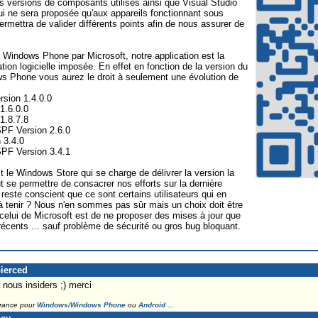
res versions de composants utilisés ainsi que Visual Studio
ui ne sera proposée qu'aux appareils fonctionnant sous
mettra de valider différents points afin de nous assurer de
 Windows Phone par Microsoft, notre application est la
ation logicielle imposée. En effet en fonction de la version du
 Phone vous aurez le droit à seulement une évolution de
rsion 1.4.0.0
1.6.0.0
1.8.7.8
SPF Version 2.6.0
 3.4.0
SPF Version 3.4.1
st le Windows Store qui se charge de délivrer la version la
t se permettre de consacrer nos efforts sur la dernière
reste conscient que ce sont certains utilisateurs qui en
 à tenir ? Nous n'en sommes pas sûr mais un choix doit être
celui de Microsoft est de ne proposer des mises à jour que
 récents ... sauf problème de sécurité ou gros bug bloquant.
pierced
 nous insiders ;) merci
France pour
Windows/Windows Phone
ou
Android
...