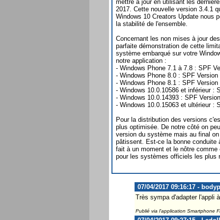
mettre à jour en utilisant les derniè
2017. Cette nouvelle version 3.4.1 q
Windows 10 Creators Update nous per
la stabilité de l'ensemble.
Concernant les non mises à jour des
parfaite démonstration de cette limit
système embarqué sur votre Windows
notre application :
- Windows Phone 7.1 à 7.8 : SPF Ve
- Windows Phone 8.0 : SPF Version 
- Windows Phone 8.1 : SPF Version 
- Windows 10.0.10586 et inférieur : 
- Windows 10.0.14393 : SPF Version
- Windows 10.0.15063 et ultérieur : 
Pour la distribution des versions c'e
plus optimisée. De notre côté on peu
version du système mais au final on 
pâtissent. Est-ce la bonne conduite
fait à un moment et le nôtre comme 
pour les systèmes officiels les plus
07/04/2017 09:16:17 - body
Très sympa d'adapter l'appli à
Publié via l'application Smartphone 