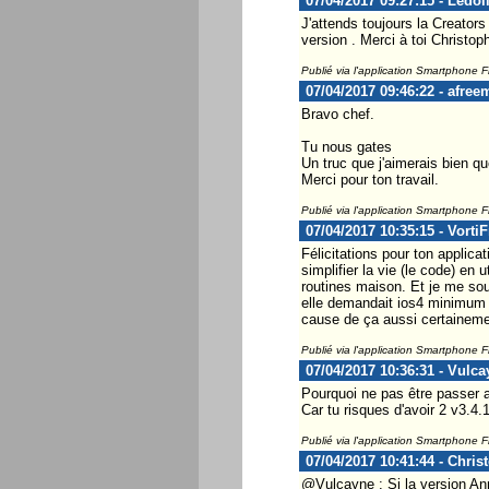
07/04/2017 09:27:15 - Ledol
J'attends toujours la Creators
version . Merci à toi Christop
Publié via l'application Smartphone 
07/04/2017 09:46:22 - afree
Bravo chef.
Tu nous gates
Un truc que j'aimerais bien que
Merci pour ton travail.
Publié via l'application Smartphone 
07/04/2017 10:35:15 - Vorti
Félicitations pour ton applic
simplifier la vie (le code) en
routines maison. Et je me sou
elle demandait ios4 minimum (p
cause de ça aussi certaineme
Publié via l'application Smartphone 
07/04/2017 10:36:31 - Vulca
Pourquoi ne pas être passer a
Car tu risques d'avoir 2 v3.4.1
Publié via l'application Smartphone 
07/04/2017 10:41:44 - Chris
@Vulcayne : Si la version Ann