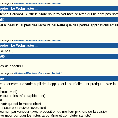
France pour
Windows/Windows Phone
ou
Android
...
tophe - Le Webmaster ...
hercher "CordoWEB" sur le Store pour trouver mes œuvres qui ne sont pas nomb
n60
el a idées ici auprès des lecteurs peut-être que des petites applications améli
France pour
Windows/Windows Phone
ou
Android
...
tophe - Le Webmaster ...
oi pas :)
n60
dées de chacun !
France pour
Windows/Windows Phone
ou
Android
...
Lap
erche encore une vraie appli de shopping qui soit réellement pratique, avec la g
s
photos mini)
er toutes les infos rapidement)
s)
avoir qui est le moins cher)
 vendeur pour suivre l'évolution)
 ou non par vendeur (avec proposition du meilleur prix lors de la saisie)
ve (pour partager les listes avec Mme et compléter sa liste)