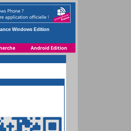
ance Windows Edition
herche
Android Edition