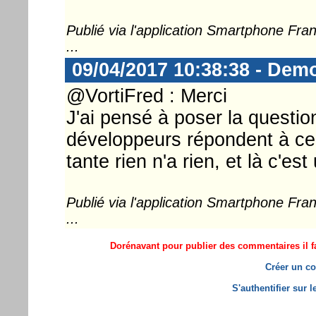
Publié via l'application Smartphone Fr
...
09/04/2017 10:38:38 - Demo
@VortiFred : Merci
J'ai pensé à poser la question
développeurs répondent à cer
tante rien n'a rien, et là c'es
Publié via l'application Smartphone Fr
...
Dorénavant pour publier des commentaires il fa
Créer un co
S'authentifier sur 