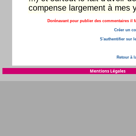
compense largement à mes ye
Dorénavant pour publier des commentaires il fa
Créer un co
S'authentifier sur 
Retour à l
Mentions Légales