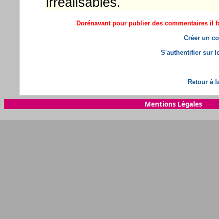
irréalisables.
Dorénavant pour publier des commentaires il fa
Créer un co
S'authentifier sur 
Retour à l
Mentions Légales