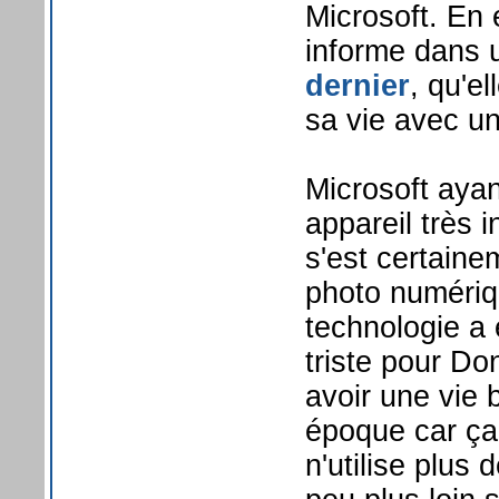
Microsoft. En
informe dans 
dernier
, qu'e
sa vie avec u
Microsoft aya
appareil très 
s'est certaine
photo numériq
technologie a
triste pour Do
avoir une vie 
époque car ça 
n'utilise plus