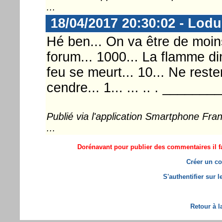
...
18/04/2017 20:30:02 - Lod
Hé ben... On va être de moi
forum... 1000... La flamme di
feu se meurt... 10... Ne reste
cendre... 1... ... .. . _______
Publié via l'application Smartphone Fr
...
Dorénavant pour publier des commentaires il fa
Créer un co
S'authentifier sur 
Retour à l