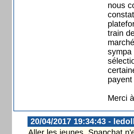
nous c
consta
platef
train d
marché
sympa m
sélecti
certain
payent 
Merci à
20/04/2017 19:34:43 - ledol
Aller les jeunes, Snapchat n'