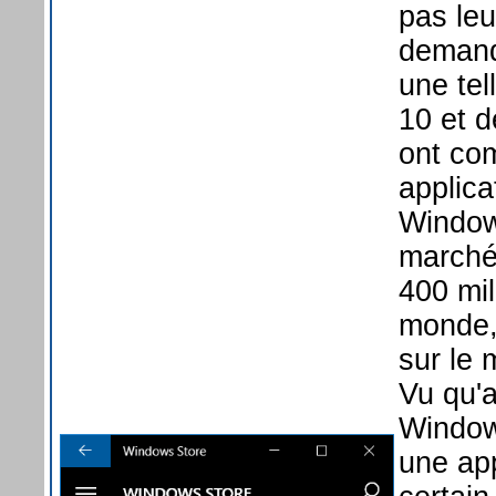
pas leu
demande
une tel
10 et d
ont com
applic
Windows
marché
400 mil
monde,
sur le 
Vu qu'a
Window
une app