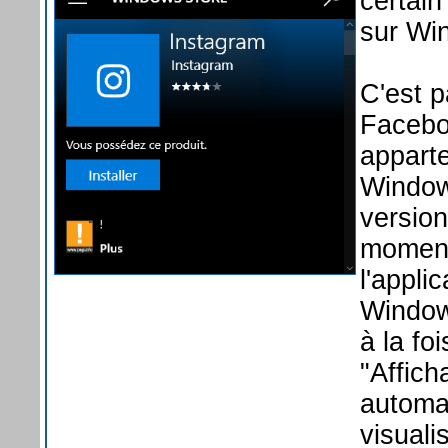
certain
sur Wi
C'est p
Facebo
apparte
Window
versio
moment 
l'appli
Windows
à la foi
"Affich
automa
visuali