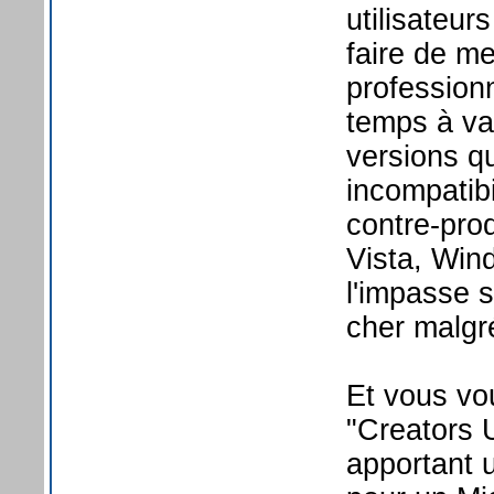
utilisateur
faire de me
professionn
temps à va
versions q
incompatibi
contre-pro
Vista, Wind
l'impasse s
cher malgré
Et vous vo
"Creators 
apportant 