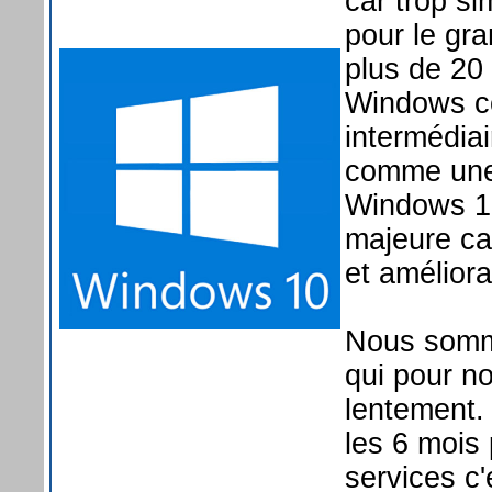
car trop si
pour le gr
plus de 20 
Windows c
intermédia
comme une 
Windows 10
majeure ca
et amélior
Nous somme
qui pour n
lentement.
les 6 mois
services c'