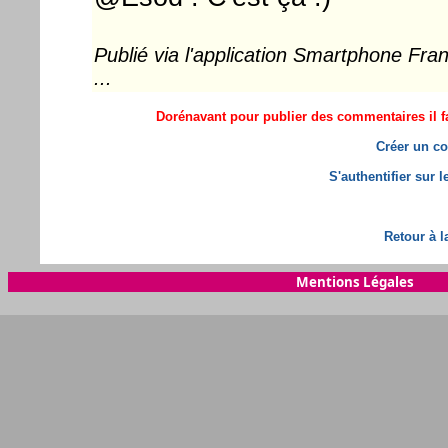
Publié via l'application Smartphone Fr
...
Dorénavant pour publier des commentaires il fa
Créer un co
S'authentifier sur 
Retour à l
Mentions Légales